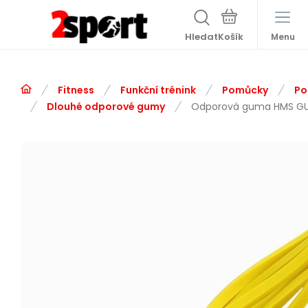
Hledat
Menu
Fitness
Funkční trénink
Pomůcky
Po
Dlouhé odporové gumy
Odporová guma HMS GU