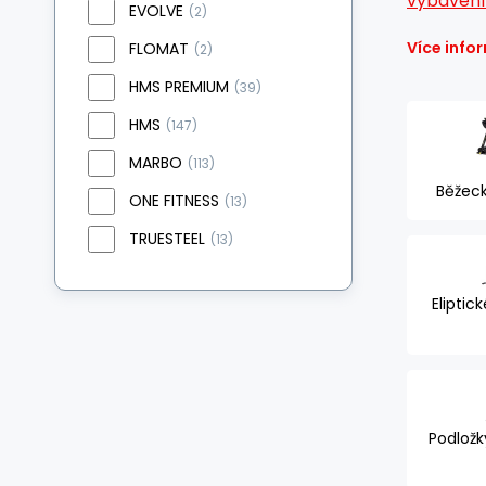
vybavení
EVOLVE
(2)
Více info
FLOMAT
(2)
HMS PREMIUM
(39)
HMS
(147)
MARBO
(113)
Běžec
ONE FITNESS
(13)
TRUESTEEL
(13)
Eliptic
Podložk