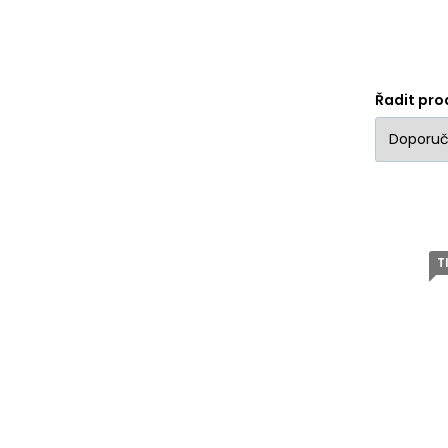
Řadit pro
T
At
po