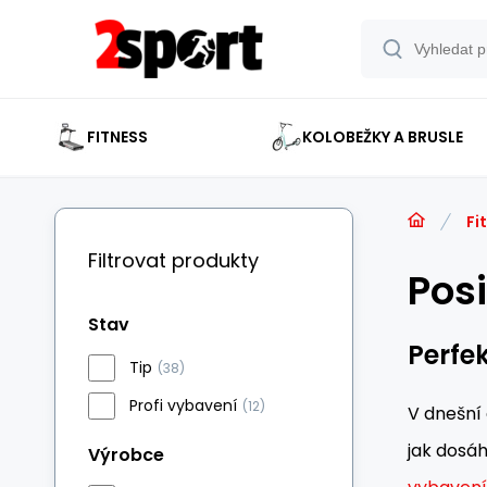
FITNESS
KOLOBEŽKY A BRUSLE
Fi
Filtrovat produkty
Posi
Stav
Perfe
Tip
(38)
Profi vybavení
(12)
V dnešní 
jak dosá
Výrobce