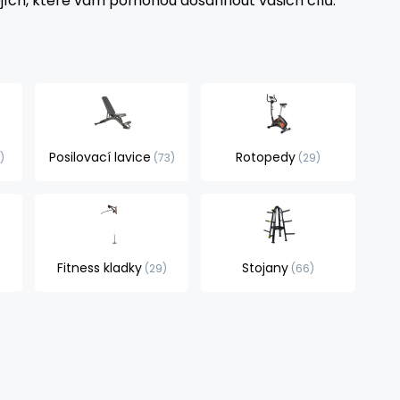
ojích, které vám pomohou dosáhnout vašich cílů.
Posilovací lavice
Rotopedy
8
73
29
Fitness kladky
Stojany
29
66