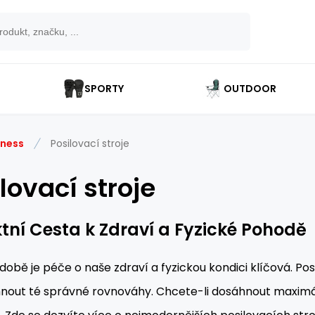
SPORTY
OUTDOOR
tness
Posilovací stroje
lovací stroje
ktní Cesta k Zdraví a Fyzické Pohodě
době je péče o naše zdraví a fyzickou kondici klíčová. P
hnout té správné rovnováhy. Chcete-li dosáhnout maximá