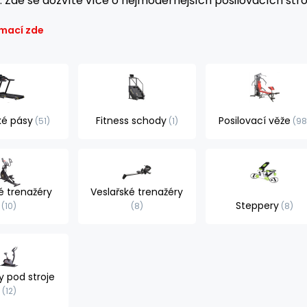
. Zde se dozvíte více o nejmodernějších posilovacích str
rmací zde
ké pásy
Fitness schody
Posilovací věže
51
1
9
ké trenažéry
Veslařské trenažéry
Steppery
10
8
8
y pod stroje
12