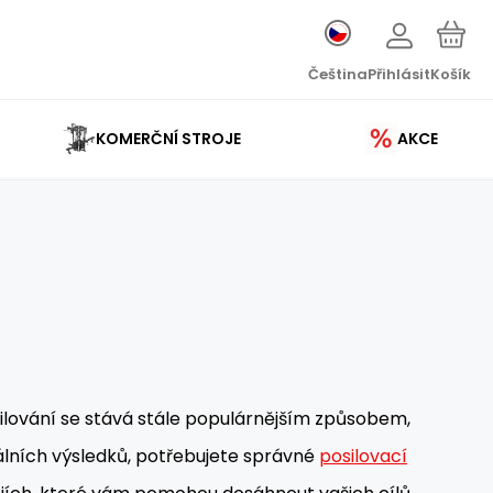
Čeština
Přihlásit
Košík
KOMERČNÍ STROJE
AKCE
osilování se stává stále populárnějším způsobem,
lních výsledků, potřebujete správné
posilovací