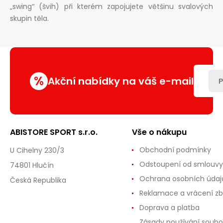
„swing“ (švih) při kterém zapojujete většinu svalových
skupin těla.
%
Akční nabídky na váš e-mail
P
ABISTORE SPORT s.r.o.
Vše o nákupu
Obchodní podmínky
U Cihelny 230/3
Odstoupení od smlouvy
74801 Hlučín
Ochrana osobních údaj
Česká Republika
Reklamace a vrácení zb
Doprava a platba
Zásady používání soubo