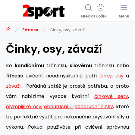
Hledat
Menu
Fitness
Činky, osy, závaží
Činky, osy, závaží
Ke
kondičnímu
tréninku,
silovému
tréninku nebo
fitness
cvičení, neodmyslitelně patří
činky
,
osy
a
závaží
. Pořádná zátěž je prostě potřeba, a proto
vám nabízíme vysoce kvalitní
činkové sety
,
olympijské osy
,
obouruční i jednoruční činky
, které
lze perfektně využít pro nekonečné zvyšování síly a
výkonu. Pokud používáte při cvičení správnou