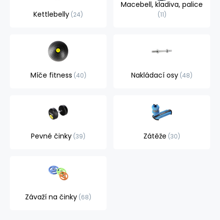
Macebell, kladiva, palice
Kettlebelly
24
11
Míče fitness
Nakládací osy
40
48
Pevné činky
Zátěže
39
30
Závaží na činky
68