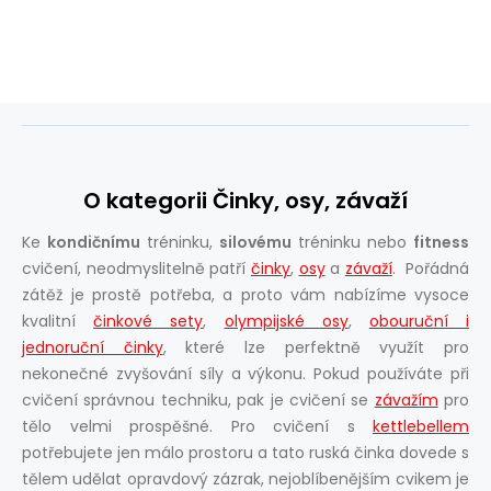
O kategorii Činky, osy, závaží
Ke
kondičnímu
tréninku,
silovému
tréninku nebo
fitness
cvičení, neodmyslitelně patří
činky
,
osy
a
závaží
. Pořádná
zátěž je prostě potřeba, a proto vám nabízíme vysoce
kvalitní
činkové sety
,
olympijské osy
,
obouruční i
jednoruční činky
, které lze perfektně využít pro
nekonečné zvyšování síly a výkonu. Pokud používáte při
cvičení správnou techniku, pak je cvičení se
závažím
pro
tělo velmi prospěšné. Pro cvičení s
kettlebellem
potřebujete jen málo prostoru a tato ruská činka dovede s
tělem udělat opravdový zázrak, nejoblíbenějším cvikem je