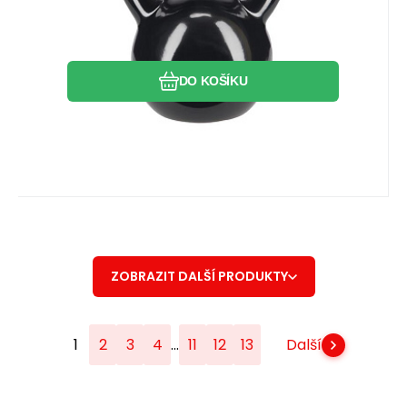
Oblíbený
Porovnat
DO KOŠÍKU
ZOBRAZIT DALŠÍ PRODUKTY
...
1
2
3
4
11
12
13
Další