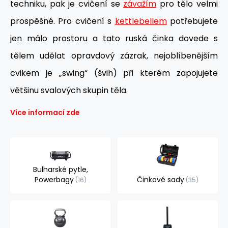
techniku, pak je cvičení se
závažím
pro tělo velmi
prospěšné. Pro cvičení s
kettlebellem
potřebujete
jen málo prostoru a tato ruská činka dovede s
tělem udělat opravdový zázrak, nejoblíbenějším
cvikem je „swing“ (švih) při kterém zapojujete
většinu svalových skupin těla.
Více informací zde
Bulharské pytle,
Powerbagy
Činkové sady
16
35