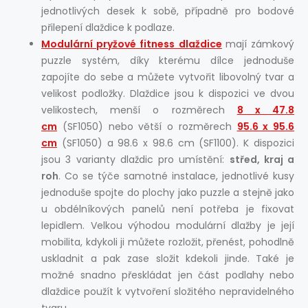
jednotlivých desek k sobě, případně pro bodové
přilepení dlaždice k podlaze.
Modulární pryžové fitness dlaždice
mají zámkový
puzzle systém, díky kterému dílce jednoduše
zapojíte do sebe a můžete vytvořit libovolný tvar a
velikost podložky. Dlaždice jsou k dispozici ve dvou
velikostech, menší o rozměrech
8 x 47.8
cm
(SF1050) nebo větší o rozměrech
95.6 x 95.6
cm
(SF1050) a 98.6 x 98.6 cm (SF1100). K dispozici
jsou 3 varianty dlaždic pro umístění:
střed, kraj a
roh
. Co se týče samotné instalace, jednotlivé kusy
jednoduše spojte do plochy jako puzzle a stejně jako
u obdélníkových panelů není potřeba je fixovat
lepidlem. Velkou výhodou modulární dlažby je její
mobilita, kdykoli ji můžete rozložit, přenést, pohodlně
uskladnit a pak zase složit kdekoli jinde. Také je
možné snadno přeskládat jen část podlahy nebo
dlaždice použít k vytvoření složitého nepravidelného