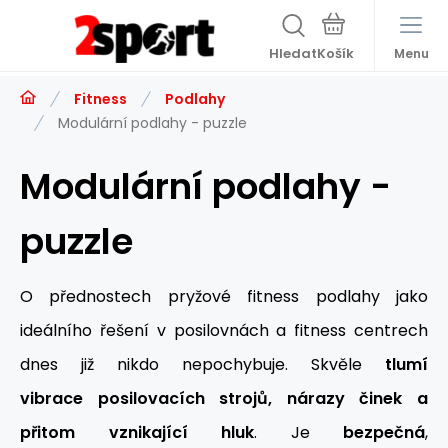
Hledat
Menu
Fitness
Podlahy
Modulární podlahy - puzzle
Modulární podlahy -
puzzle
O přednostech pryžové fitness podlahy jako
ideálního řešení v posilovnách a fitness centrech
dnes již nikdo nepochybuje. Skvěle
tlumí
vibrace posilovacích strojů, nárazy činek a
přitom vznikající hluk
. Je
bezpečná
,