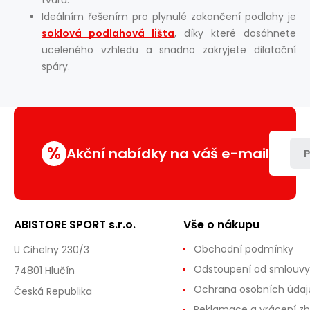
tvaru.
Ideálním řešením pro plynulé zakončení podlahy je
soklová podlahová lišta
, díky které dosáhnete
uceleného vzhledu a snadno zakryjete dilatační
spáry.
%
Akční nabídky na váš e-mail
P
ABISTORE SPORT s.r.o.
Vše o nákupu
Obchodní podmínky
U Cihelny 230/3
Odstoupení od smlouvy
74801 Hlučín
Ochrana osobních údaj
Česká Republika
Reklamace a vrácení zb