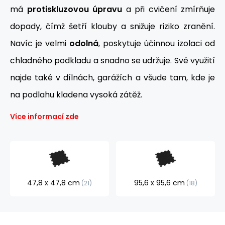
má
protiskluzovou úpravu
a při cvičení zmírňuje
dopady, čímž šetří klouby a snižuje riziko zranění.
Navíc je velmi
odolná
, poskytuje účinnou izolaci od
chladného podkladu a snadno se udržuje. Své využití
najde také v dílnách, garážích a všude tam, kde je
na podlahu kladena vysoká zátěž.
Více informací zde
47,8 x 47,8 cm
95,6 x 95,6 cm
21
18