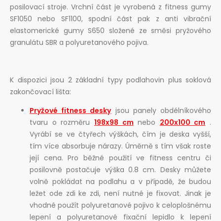
posilovací stroje. Vrchní část je vyrobená z fitness gumy
SF1050 nebo SF1100, spodní část pak z anti vibrační
elastomerické gumy S650 složené ze směsi pryžového
granulátu SBR a polyuretanového pojiva.
K dispozici jsou 2 základní typy podlahovin plus soklová
zakončovací lišta:
Pryžové fitness desky
jsou panely obdélníkového
tvaru o rozměru
198x98 cm
nebo
200x100 cm
.
Vyrábí se ve čtyřech výškách, čím je deska vyšší,
tím více absorbuje nárazy. Úměrně s tím však roste
její cena. Pro běžné použití ve fitness centru či
posilovně postačuje výška 0.8 cm. Desky můžete
volně pokládat na podlahu a v případě, že budou
ležet ode zdi ke zdi, není nutné je fixovat. Jinak je
vhodné použít polyuretanové pojivo k celoplošnému
lepení a polyuretanové fixační lepidlo k lepení