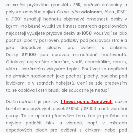
ze směsi pryžového granulátu SBR, pryžové drásaniny a
polyuretanového pojiva. Co se týče
odolnosti
, čísla „1050“
a „1100“ označují hodnotu objemové hmotnosti desky v
kg/m³. Pro běžné využití ve fitness centrech a posilovnách
nejčastěji využijete pryžové desky
SF1050
. Používají se jako
pochozí plochy posiloven, podložky pod posilovací stroje a
jako dopadové plochy pro cvičení s činkami.
Desky
SF1100
jsou opravdu mimořádně houževnaté.
Odolávají nejtvrdším nárazům, vodě, chemikáliím, mrazu,
větru i extrémním výkyvům teplot. Používají se například
na zimních stadionech jako pochozí plochy, podlaha pod
lavičkami a v šatnách hokejistů. Cení se zde především
to, že odolávají ostří bruslí, ale současně je netupí.
Další možností je pak tzv.
fitness guma Sandwich
, což je
kombinace pryžových desek SF1050 / SF1100 a anti vibrační
gumy. Ta se uplatní především tam, kde je potřeba co
nejvíce potlačit hluk a vibrace, např. v místech
dopadových ploch pro cvičení s činkami nebo pod