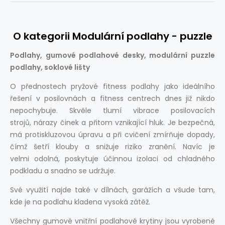
O kategorii Modulární podlahy - puzzle
Podlahy, gumové podlahové desky, modulární puzzle
podlahy, soklové lišty
O přednostech pryžové fitness podlahy jako ideálního
řešení v posilovnách a fitness centrech dnes již nikdo
nepochybuje. Skvěle tlumí vibrace posilovacích
strojů, nárazy činek a přitom vznikající hluk. Je bezpečná,
má protiskluzovou úpravu a při cvičení zmírňuje dopady,
čímž šetří klouby a snižuje riziko zranění. Navíc je
velmi odolná, poskytuje účinnou izolaci od chladného
podkladu a snadno se udržuje.
Své využití najde také v dílnách, garážích a všude tam,
kde je na podlahu kladena vysoká zátěž.
Všechny gumové vnitřní podlahové krytiny jsou vyrobené