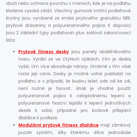
zboží nebo ochrana povrchu v místech, kde je na podlahu
kladena vysoká zátěž. Všechny gumové vnitřní podlahové
krytiny jsou vyrobené ze směsi pryžového granulátu SBR,
pryžové drásaniny a polyuretanového pojiva. K dispozici
jsou 2 základní typy podlahovin plus soklová zakončovací
lišta:
Pryžové fitness desky
jsou panely obdélníkového
tvaru. Vyrábí se ve čtyřech výškách, čím je deska
vyšší, tím více absorbuje nárazy. Úměrně s tím však
roste její cena. Desky je možné volně pokládat na
podlahu a v případě, že budou ležet ode zdi ke zdi,
není nutné je fixovat. Jinak je vhodné použít
polyuretanové pojivo k celoplošnému lepení a
polyuretanové fixační lepidlo k lepení jednotlivých
desek k sobě, případně pro bodové přilepení
dlaždice k podlaze.
Modulární pryžové fitness dlaždice
mají zámkový
puzzle systém, díky kterému dílce jednoduše