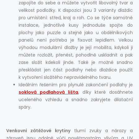
zapojíte do sebe a můžete vytvořit libovolný tvar a
velikost podložky. K dispozici jsou 3 varianty dlaždic
pro umístění: střed, kraj a roh. Co se týče samotné
instalace, jednotlivé kusy jednoduše spojte do
plochy jako puzzle a stejně jako u obdélníkových
panelů není potřeba je fixovat lepidlem. Velkou
výhodou modulární dlažby je její mobilita, kdykoli ji
můžete rozložit, přenést, pohodlně uskladnit a pak
zase složit kdekoli jinde. Také je možné snadno
přeskládat jen část podlahy nebo dlaždice použít
k vytvoření složitého nepravidelného tvaru.
Ideálním řešením pro plynulé zakončení podlahy je
soklová podlahová lišta
, díky které dosáhnete
uceleného vzhledu a snadno zakryjete dilatační
spáry.
Venkovní zátěžové krytiny
tlumí zvuky a nárazy a
zároveň jsou odolné vůči povětrnostním vlivům a UV