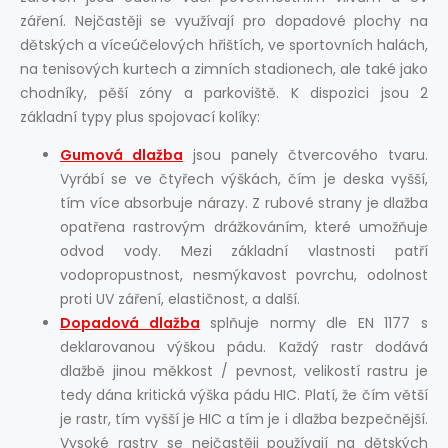
záření. Nejčastěji se využívají pro dopadové plochy na
dětských a víceúčelových hřištích, ve sportovních halách,
na tenisových kurtech a zimních stadionech, ale také jako
chodníky, pěší zóny a parkoviště. K dispozici jsou 2
základní typy plus spojovací kolíky:
Gumová dlažba
jsou panely čtvercového tvaru.
Vyrábí se ve čtyřech výškách, čím je deska vyšší,
tím více absorbuje nárazy. Z rubové strany je dlažba
opatřena rastrovým drážkováním, které umožňuje
odvod vody. Mezi základní vlastnosti patří
vodopropustnost, nesmýkavost povrchu, odolnost
proti UV záření, elastičnost, a další.
Dopadová dlažba
splňuje normy dle EN 1177 s
deklarovanou výškou pádu. Každý rastr dodává
dlažbě jinou měkkost / pevnost, velikostí rastru je
tedy dána kritická výška pádu HIC. Platí, že čím větší
je rastr, tím vyšší je HIC a tím je i dlažba bezpečnější.
Vysoké rastry se nejčastěji používají na dětských