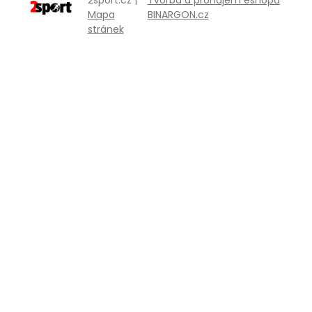
2sport.cz |
Tvorba a pronájem eshopů
Mapa
BINARGON.cz
stránek