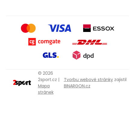
© 2026
2sport.cz |
Tvorbu webové stránky
zajistil
Mapa
BINARGON.cz
stránek