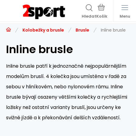
Hledat
Menu
Kolobežky a brusle
Brusle
Inline brusle
Inline brusle
Inline brusle patří k jednoznačně nejpopulárnějším
modelům bruslí. 4 kolečka jsou umístěna v řadě za
sebou v hliníkovém, nebo nylonovém rámu. Inline
brusle bývají osazeny většími kolečky a rychlejšími
ložisky než ostatní varianty bruslí, jsou určeny ke
svižné jízdě a k překonávání delších vzdáleností.