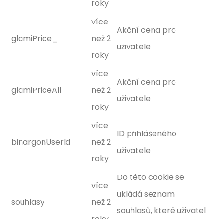
roky
více
Akční cena pro
glamiPrice_
než 2
uživatele
roky
více
Akční cena pro
glamiPriceAll
než 2
uživatele
roky
více
ID přihlášeného
binargonUserId
než 2
uživatele
roky
Do této cookie se
více
ukládá seznam
souhlasy
než 2
souhlasů, které uživatel
roky