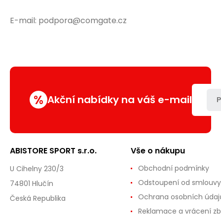
E-mail: podpora@comgate.cz
%
Akční nabídky na váš e-mail
P
ABISTORE SPORT s.r.o.
Vše o nákupu
Obchodní podmínky
U Cihelny 230/3
Odstoupení od smlouvy
74801 Hlučín
Ochrana osobních údaj
Česká Republika
Reklamace a vrácení zb