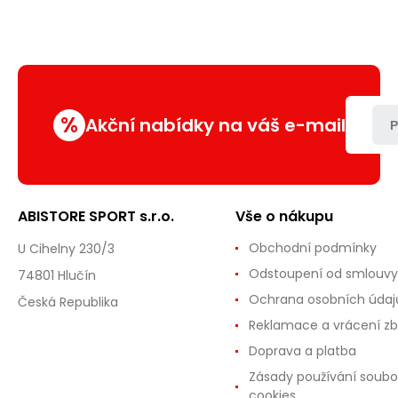
%
Akční nabídky na váš e-mail
P
ABISTORE SPORT s.r.o.
Vše o nákupu
Obchodní podmínky
U Cihelny 230/3
Odstoupení od smlouvy
74801 Hlučín
Ochrana osobních údaj
Česká Republika
Reklamace a vrácení zb
Doprava a platba
Zásady používání soubo
cookies