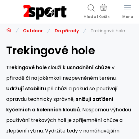
Hledat
Menu
Outdoor
Do přírody
Trekingové hole
Trekingové hole
Trekingové hole
slouží k
usnadnění chůze
v
přírodě či na jakémkoli nezpevněném terénu.
Udržují stabilitu
při chůzi a pokud se používají
opravdu technicky správně,
snižují zatížení
kyčelních a kolenních kloubů
. Nespornou výhodou
používání trekových holí je zpříjemnění chůze a
zlepšení rytmu. Vydržíte tedy v namáhavějším