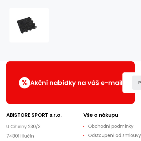
Gumová
puzzle
podlaha
(roh)
SF1050
-
47,8
x
47,8
x
%
0,8
Akční nabídky na váš e-mail
P
cm,
černo-
šedá
ABISTORE SPORT s.r.o.
Vše o nákupu
Obchodní podmínky
U Cihelny 230/3
Odstoupení od smlouvy
74801 Hlučín