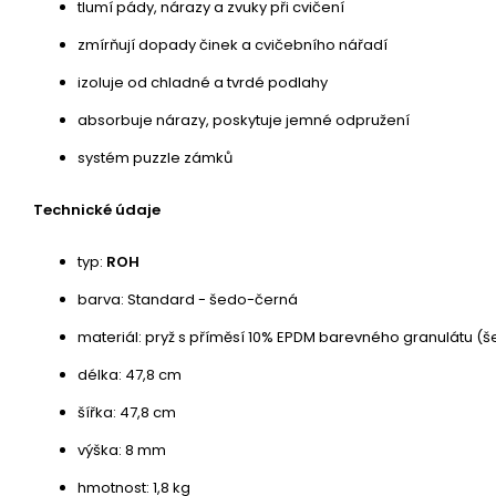
tlumí pády, nárazy a zvuky při cvičení
zmírňují dopady činek a cvičebního nářadí
izoluje od chladné a tvrdé podlahy
absorbuje nárazy, poskytuje jemné odpružení
systém puzzle zámků
Technické údaje
typ:
ROH
barva: Standard - šedo-černá
materiál: pryž s příměsí 10% EPDM barevného granulátu (š
délka: 47,8 cm
šířka: 47,8 cm
výška: 8 mm
hmotnost: 1,8 kg