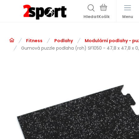
Hledat
Menu
Fitness
Podlahy
Modulární podlahy - pu
Gumová puzzle podlaha (roh) SF1050 - 47,8 x 47,8 x 