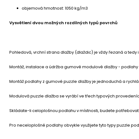
objemová hmotnost: 1050 kg/m3
Vysvětlení dvou možných rozdílných typů povrchů
Pohledová, vrchní strana dlažby (dlaždic) je vždy řezaná a ted
Montáž, instalace a údržba gumové modulové dlažby - podlahy
Montáž podlahy z gumové puzzle dlažby je jednoduchá a rychlá. P
Modulová puzzle dlažba se vyrábí ve třech typových provedení
Skládate-li celoplošnou podlahu v místnosti, budete potřebovat 
Pro neceloplošné podlahy obvykle využijete tyto typy puzzle pod