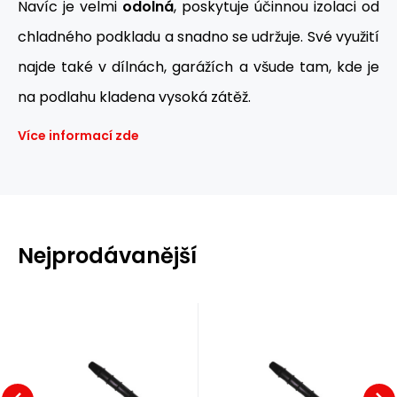
Navíc je velmi
odolná
, poskytuje účinnou izolaci od
chladného podkladu a snadno se udržuje. Své využití
najde také v dílnách, garážích a všude tam, kde je
na podlahu kladena vysoká zátěž.
Více informací zde
Nejprodávanější
Kód:
80002036
Kód:
80002037
Na dotaz
Na dotaz
Záruka
4
Kč
2 roky
Záruka
4
Kč
2 roky
Spojovací
Spojovací
kolík 0,6 cm x
kolík 1 cm x 6
Spojovací kolík pro
Spojovací kolík pro
6 cm pro
cm pro