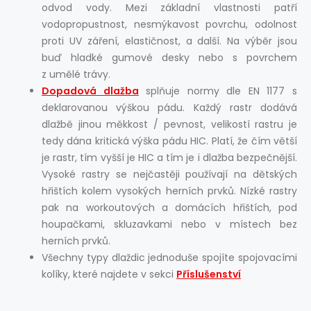
odvod vody. Mezi základní vlastnosti patří
vodopropustnost, nesmýkavost povrchu, odolnost
proti UV záření, elastičnost, a další. Na výběr jsou
buď hladké gumové desky nebo s povrchem
z umělé trávy.
Dopadová dlažba
splňuje normy dle EN 1177 s
deklarovanou výškou pádu. Každý rastr dodává
dlažbě jinou měkkost / pevnost, velikostí rastru je
tedy dána kritická výška pádu HIC. Platí, že čím větší
je rastr, tím vyšší je HIC a tím je i dlažba bezpečnější.
Vysoké rastry se nejčastěji používají na dětských
hřištích kolem vysokých herních prvků. Nízké rastry
pak na workoutových a domácích hřištích, pod
houpačkami, skluzavkami nebo v místech bez
herních prvků.
Všechny typy dlaždic jednoduše spojíte spojovacími
kolíky, které najdete v sekci
Příslušenství