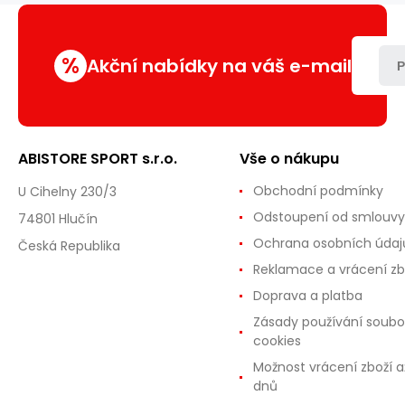
%
Akční nabídky na váš e-mail
P
ABISTORE SPORT s.r.o.
Vše o nákupu
Obchodní podmínky
U Cihelny 230/3
Odstoupení od smlouvy
74801 Hlučín
Ochrana osobních údaj
Česká Republika
Reklamace a vrácení zb
Doprava a platba
Zásady používání soubo
cookies
Možnost vrácení zboží a
dnů