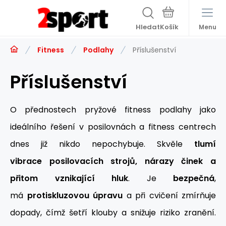
Hledat
Menu
Fitness
Podlahy
Příslušenství
Příslušenství
O přednostech pryžové fitness podlahy jako
ideálního řešení v posilovnách a fitness centrech
dnes již nikdo nepochybuje. Skvěle
tlumí
vibrace posilovacích strojů, nárazy činek a
přitom vznikající hluk
. Je
bezpečná
,
má
protiskluzovou úpravu
a při cvičení zmírňuje
dopady, čímž šetří klouby a snižuje riziko zranění.