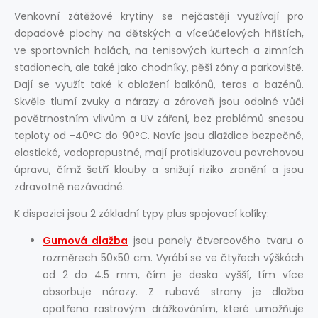
Venkovní zátěžové krytiny se nejčastěji využívají pro
dopadové plochy na dětských a víceúčelových hřištích,
ve sportovních halách, na tenisových kurtech a zimních
stadionech, ale také jako chodníky, pěší zóny a parkoviště.
Dají se využít také k obložení balkónů, teras a bazénů.
Skvěle tlumí zvuky a nárazy a zároveň jsou odolné vůči
povětrnostním vlivům a UV záření, bez problémů snesou
teploty od -40°C do 90°C. Navíc jsou dlaždice bezpečné,
elastické, vodopropustné, mají protiskluzovou povrchovou
úpravu, čímž šetří klouby a snižují riziko zranění a jsou
zdravotně nezávadné.
K dispozici jsou 2 základní typy plus spojovací kolíky:
Gumová dlažba
jsou panely čtvercového tvaru o
rozměrech 50x50 cm. Vyrábí se ve čtyřech výškách
od 2 do 4.5 mm, čím je deska vyšší, tím více
absorbuje nárazy. Z rubové strany je dlažba
opatřena rastrovým drážkováním, které umožňuje