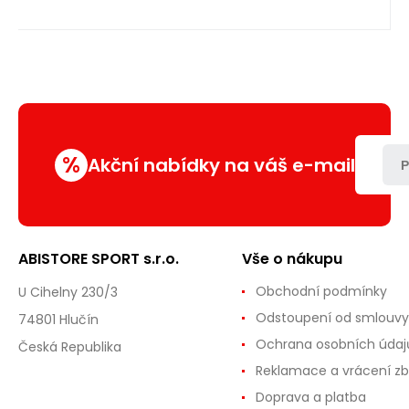
%
Akční nabídky na váš e-mail
P
ABISTORE SPORT s.r.o.
Vše o nákupu
Obchodní podmínky
U Cihelny 230/3
Odstoupení od smlouvy
74801 Hlučín
Ochrana osobních údaj
Česká Republika
Reklamace a vrácení zb
Doprava a platba