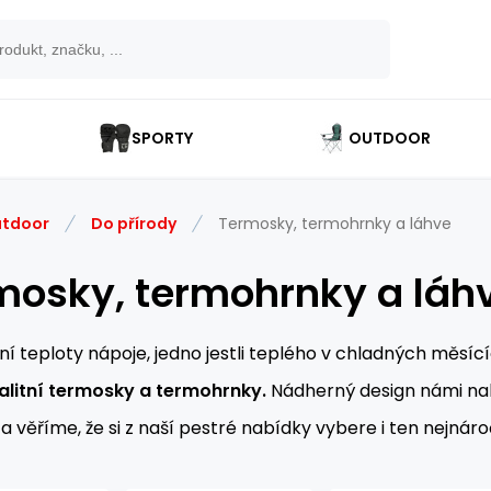
SPORTY
OUTDOOR
tdoor
Do přírody
Termosky, termohrnky a láhve
mosky, termohrnky a láh
ní teploty nápoje, jedno jestli teplého v chladných měs
alitní termosky a termohrnky.
Nádherný design námi nab
 věříme, že si z naší pestré nabídky vybere i ten nejnároč