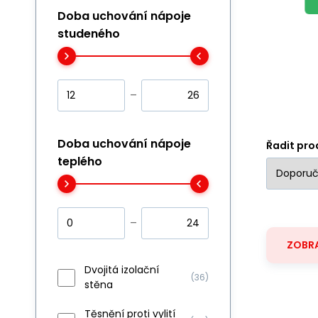
Doba uchování nápoje
studeného
Doba uchování nápoje
Řadit pro
teplého
ZOBRA
Dvojitá izolační
(36)
stěna
Těsnění proti vylití