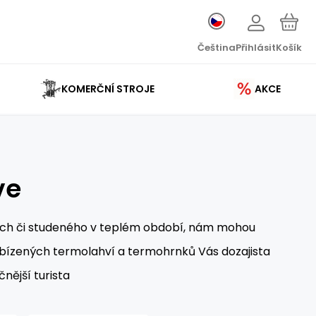
Čeština
Přihlásit
Košík
KOMERČNÍ STROJE
AKCE
ve
ících či studeného v teplém období, nám mohou
ízených termolahví a termohrnků Vás dozajista
nější turista