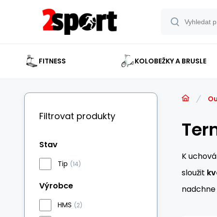
FITNESS
KOLOBEŽKY A BRUSLE
Ou
Filtrovat produkty
Ter
Stav
K uchová
Tip
(14)
sloužit
kv
Výrobce
nadchne a
HMS
(2)