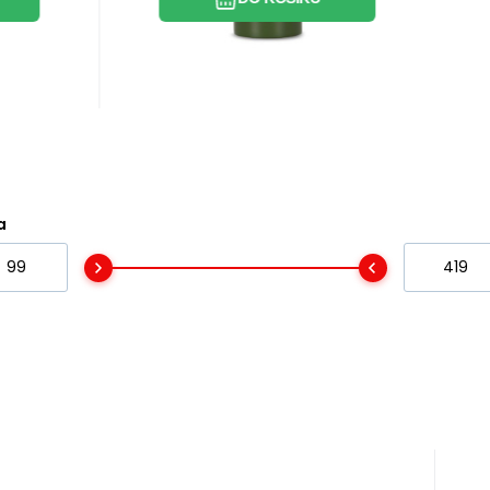
Hmotnost 115 g.
a