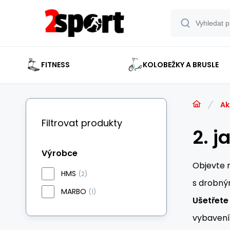
FITNESS
KOLOBEŽKY A BRUSLE
Ak
Filtrovat produkty
2. j
Výrobce
Objevte n
HMS
(2)
s drobný
MARBO
(1)
Ušetřete 
vybavení 