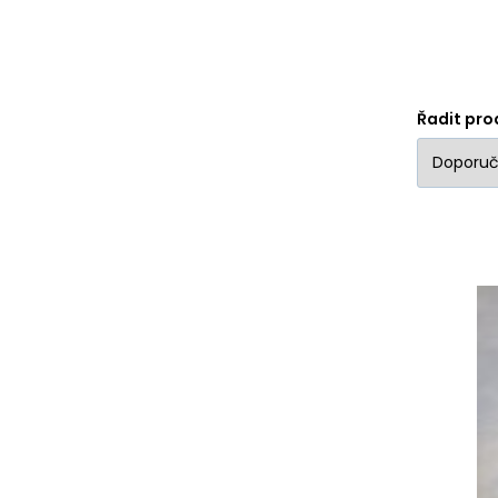
galerii.
Řadit pro
Na
ne