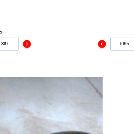
galerii.
a
kg, černý - 2. jakost
la výrobní vada - začal oprýskávat lak, který
tografie poškození jsou v galerii.