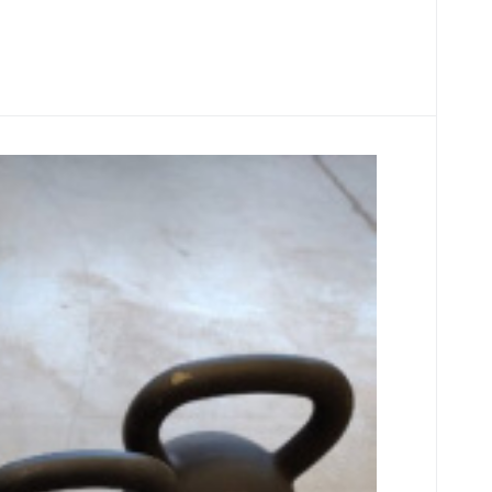
g, černý - 2. jakost
la výrobní vada - začal oprýskávat lak, který
tografie poškození jsou v galerii.