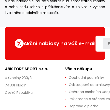
V naši nabídce si můžete vybrat buď samostatné žebřiny
a nebo sadu žebřin s příslušenstvím a to vše z vysoce
kvalitního a odolného materiálu.
%
Akční nabídky na váš e-mail
P
ABISTORE SPORT s.r.o.
Vše o nákupu
Obchodní podmínky
U Cihelny 230/3
Odstoupení od smlouvy
74801 Hlučín
Ochrana osobních údaj
Česká Republika
Reklamace a vrácení zb
Doprava a platba