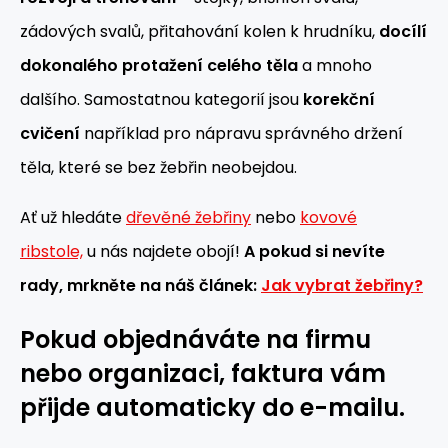
zádových svalů, přitahování kolen k hrudníku,
docílí
dokonalého protažení celého těla
a mnoho
dalšího. Samostatnou kategorií jsou
korekční
cvičení
například pro nápravu správného držení
těla, které se bez žebřin neobejdou.
Ať už hledáte
dřevěné žebřiny
nebo
kovové
ribstole,
u nás najdete obojí!
A pokud si nevíte
rady, mrkněte na náš článek:
Jak vybrat žebřiny?
Pokud objednáváte na firmu
nebo organizaci, faktura vám
přijde automaticky do e-mailu.