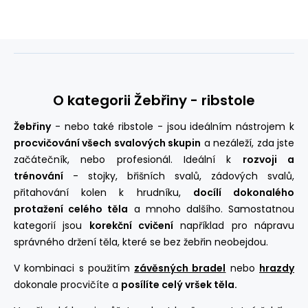
O kategorii Žebřiny - ribstole
Žebřiny
- nebo také ribstole - jsou ideálním nástrojem k
procvičování všech svalových skupin
a nezáleží, zda jste
začátečník, nebo profesionál. Ideální k
rozvoji a
trénování
- stojky, břišních svalů, zádových svalů,
přitahování kolen k hrudníku,
docílí dokonalého
protažení celého těla
a mnoho dalšího. Samostatnou
kategorií jsou
korekční cvičení
například pro nápravu
správného držení těla, které se bez žebřin neobejdou.
V kombinaci s použitím
závěsných bradel
nebo
hrazdy
dokonale procvičíte a
posílíte celý vršek těla.