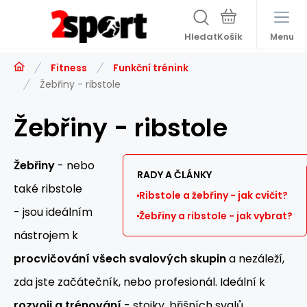
Hledat
Menu
Fitness
Funkční trénink
Žebřiny - ribstole
Žebřiny - ribstole
Žebřiny
- nebo
RADY A ČLÁNKY
také ribstole
Ribstole a žebřiny - jak cvičit?
- jsou ideálním
Žebřiny a ribstole - jak vybrat?
nástrojem k
procvičování všech svalových skupin
a nezáleží,
zda jste začátečník, nebo profesionál. Ideální k
rozvoji a trénování
- stojky, břišních svalů,