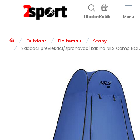
Hledat
Menu
Outdoor
Do kempu
Stany
Skládací převlékací/sprchovací kabina NILS Camp NC