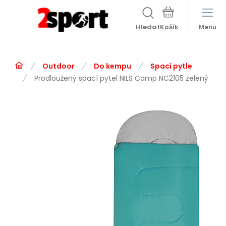
Hledat
Menu
Outdoor
Do kempu
Spací pytle
Prodloužený spací pytel NILS Camp NC2105 zelený