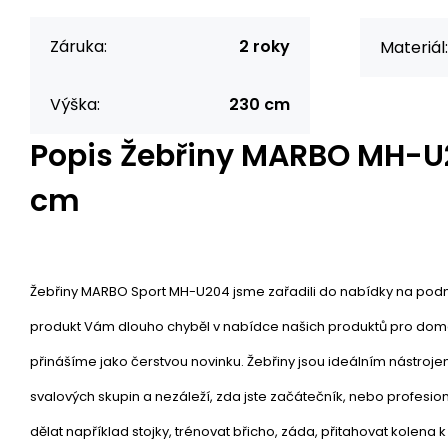
Záruka:
2 roky
Materiál:
Výška:
230 cm
Popis
Žebřiny MARBO MH-U2
cm
Žebřiny MARBO Sport MH-U204 jsme zařadili do nabídky na podn
produkt Vám dlouho chyběl v nabídce našich produktů pro domác
přinášíme jako čerstvou novinku. Žebřiny jsou ideálním nástroj
svalových skupin a nezáleží, zda jste začátečník, nebo profesio
dělat například stojky, trénovat břicho, záda, přitahovat kolena