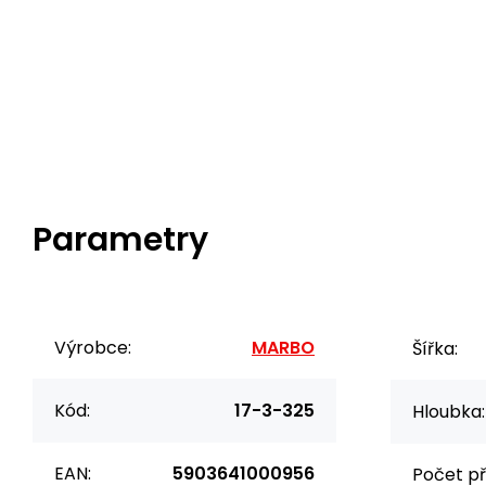
Parametry
Výrobce:
MARBO
Šířka:
Kód:
17-3-325
Hloubka:
EAN:
5903641000956
Počet př