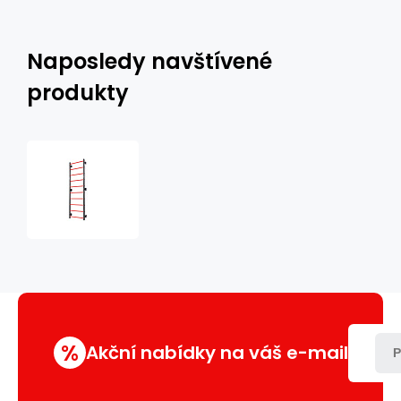
Naposledy navštívené
produkty
Žebřiny
MARBO
MH-
U204
230
x
81
cm
%
Akční nabídky na váš e-mail
P