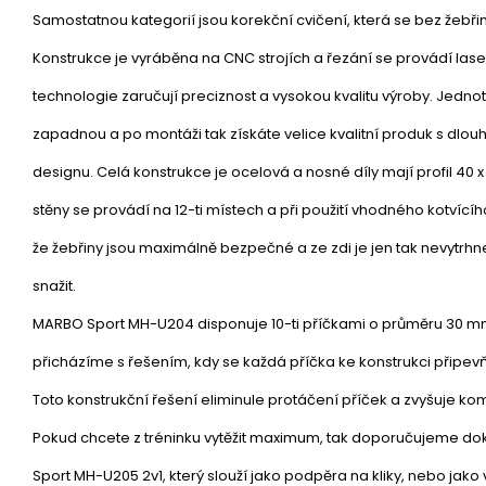
Samostatnou kategorií jsou korekční cvičení, která se bez žebř
Konstrukce je vyráběna na CNC strojích a řezání se provádí lase
technologie zaručují preciznost a vysokou kvalitu výroby. Jednot
zapadnou a po montáži tak získáte velice kvalitní produk s dlou
designu. Celá konstrukce je ocelová a nosné díly mají profil 40 
stěny se provádí na 12-ti místech a při použití vhodného kotvícíh
že žebřiny jsou maximálně bezpečné a ze zdi je jen tak nevytrh
snažit.
MARBO Sport MH-U204 disponuje 10-ti příčkami o průměru 30 mm 
přicházíme s řešením, kdy se každá příčka ke konstrukci připevň
Toto konstrukční řešení eliminule protáčení příček a zvyšuje ko
Pokud chcete z tréninku vytěžit maximum, tak doporučujeme 
Sport MH-U205 2v1, který slouží jako podpěra na kliky, nebo jako