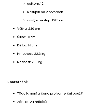
celkem: 12
6 skupin po 2 otvorech
svislý rozestup: 101,5 cm
Výška: 230 cm
Šířka: 81 cm
Délka: 14 cm
Hmotnost: 22,3 kg
Nosnost: 200 kg
Upozornění:
Třída H, není určeno pro komerční použití
Záruka: 24 měsíců