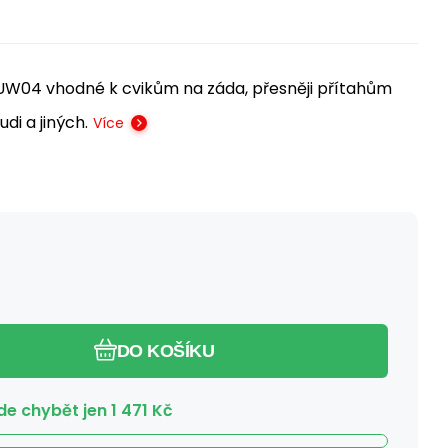
W04 vhodné k cvikům na záda, přesněji přítahům
di a jiných.
Více
DO KOŠÍKU
e chybět jen
1 471
Kč