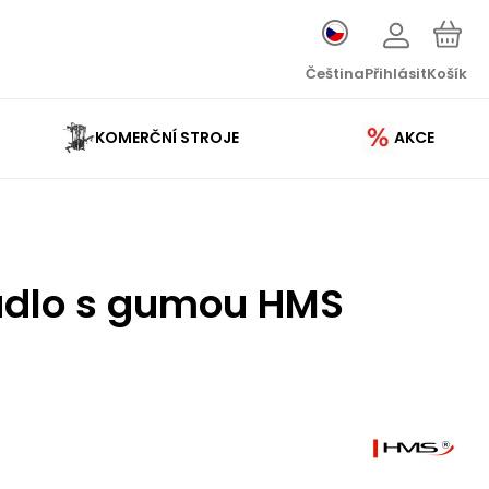
Čeština
Přihlásit
Košík
KOMERČNÍ STROJE
AKCE
dlo s gumou HMS