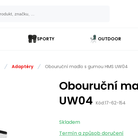
SPORTY
OUTDOOR
Adaptéry
Obouruční madlo s gumou HMS UW04
Obouruční ma
UW04
Kód:
17-62-154
Skladem
Termín a způsob doručení