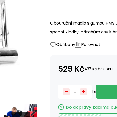
Obouruční madlo s gumou HMS U
spodní kladky, přítahům osy k hru
Oblíbený
Porovnat
529
Kč
437
Kč
bez DPH
ks
Do dopravy zdarma bud