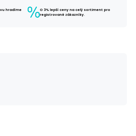
avu hradíme
O 3% lepší ceny na celý sortiment pro
registrované zákazníky.
č