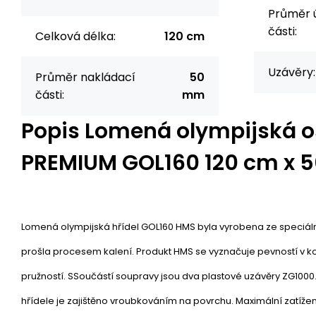
Průměr 
části:
Celková délka:
120 cm
Uzávěry:
Průměr nakládací
50
části:
mm
Popis
Lomená olympijská 
PREMIUM GOL160 120 cm x
Lomená olympijská hřídel GOL160 HMS byla vyrobena ze speciáln
prošla procesem kalení. Produkt HMS se vyznačuje pevností v 
pružností. SSoučástí soupravy jsou dva plastové uzávěry ZG100
hřídele je zajištěno vroubkováním na povrchu. Maximální zatíže