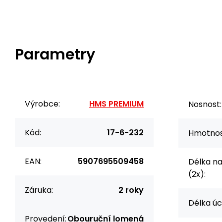
Parametry
Výrobce:
HMS PREMIUM
Nosnost:
Kód:
17-6-232
Hmotnos
EAN:
5907695509458
Délka na
(2x):
Záruka:
2 roky
Délka úc
Provedení:
Obouruční lomená