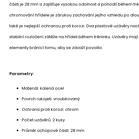
části je 28 mm a zajišťuje vysokou odolnost a pohodlí během tré
chromování hřídele je zárukou zachování jejího vzhledu po dlou
také je nejlepší ochranou proti korozi. Dva plastové uzávěry nach
stabilní rozložení zátěže na hřídeli během tréninku. Uzávěry mají
elementy bránící tomu, aby se závaží povolilo.
Parametry:
Materiál: kalená ocel
Povrch rukojeti: vroubkovaný
Ochrana proti korozi: chrom
Počet uzávěrů: 2 kusy
Průměr úchopové části: 28 mm