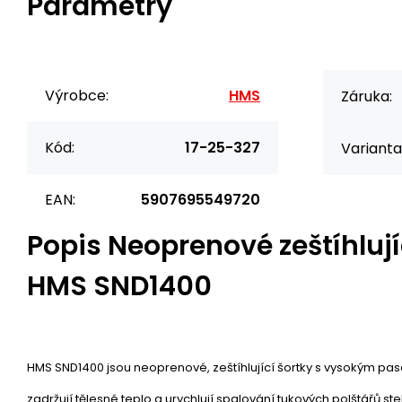
Parametry
Výrobce:
HMS
Záruka:
Kód:
17-25-327
Varianta
EAN:
5907695549720
Popis
Neoprenové zeštíhlují
HMS SND1400
HMS SND1400 jsou neoprenové, zeštíhlující šortky s vysokým pa
zadržují tělesné teplo a urychlují spalování tukových polštářů st