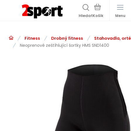
Hledat
Menu
Fitness
Drobný fitness
Stahovadla, ort
Neoprenové zeštíhlující šortky HMS SND1400