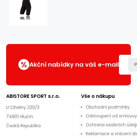
Neoprenové
zeštíhlující
šortky
HMS
SND1400
%
Akční nabídky na váš e-mail
P
ABISTORE SPORT s.r.o.
Vše o nákupu
Obchodní podmínky
U Cihelny 230/3
Odstoupení od smlouvy
74801 Hlučín
Ochrana osobních údaj
Česká Republika
Reklamace a vrácení zb