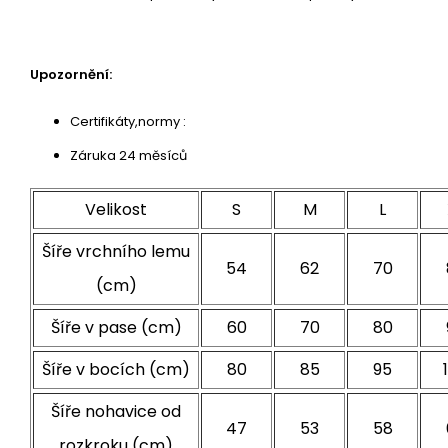
Upozornění:
Certifikáty,normy :
Záruka 24 měsíců
Velikost
S
M
L
Šíře vrchního lemu
54
62
70
(cm)
Šíře v pase (cm)
60
70
80
Šíře v bocích (cm)
80
85
95
Šíře nohavice od
47
53
58
rozkroku (cm)