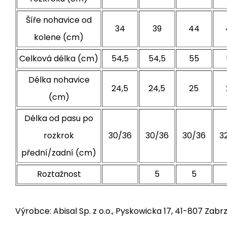
Šíře nohavice od
34
39
44
kolene (cm)
Celková délka (cm)
54,5
54,5
55
Délka nohavice
24,5
24,5
25
(cm)
Délka od pasu po
rozkrok
30/36
30/36
30/36
3
přední/zadní (cm)
Roztažnost
5
5
Výrobce: Abisal Sp. z o.o., Pyskowicka 17, 41-807 Zabrz