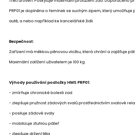
Třetí úroveň: Poskytuje maximální protažení zad. Doporučeno pro
PRP01 je doplněna o řemínek se suchým zipem, který umožňuje p
autě, a nebo například ke kancelářské židli.
Bezpečnost:
Zařízení má měkkou pěnovou vložku, která chrání a zajišťuje p
Maximální zatížení uživatelem je 100 kg.
Výhody používání podložky HMS PRP01:
- zmírňuje chronické bolesti zad
- zlepšuje pružnost zádových svalů prostřednictvím svalové rel
- posiluje zádové svaly
- mobilizuje ztuhlou páteř
- zlepšuje držení těla