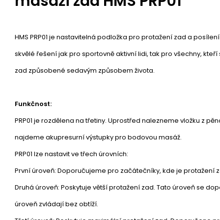
masáži zad HMS PRP01
HMS PRP01 je nastavitelná podložka pro protažení zad a posílení 
skvělé řešení jak pro sportovně aktivní lidi, tak pro všechny, kteří 
zad způsobené sedavým způsobem života.
Funkčnost:
PRP01 je rozdělena na třetiny. Uprostřed nalezneme vložku z pě
najdeme akupresurní výstupky pro bodovou masáž.
PRP01 lze nastavit ve třech úrovních:
První úroveň: Doporučujeme pro začátečníky, kde je protažení z
Druhá úroveň: Poskytuje větší protažení zad. Tato úroveň se dopo
úroveň zvládají bez obtíží.