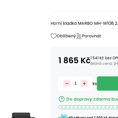
Horní kladka MARBO MH-W108 2.0 
Oblíbený
Porovnat
1 865
Kč
1 541
Kč
bez DP
Běžná cena:
2 
ks
Do dopravy zdarma bud
Při nákupu nad 2 000 Kč dopr