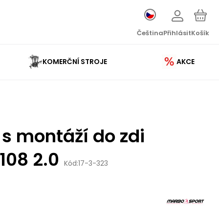
Čeština
Přihlásit
Košík
KOMERČNÍ STROJE
AKCE
 s montáží do zdi
08 2.0
Kód:
17-3-323