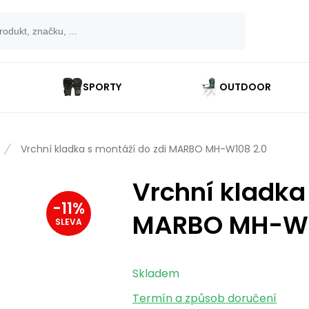
SPORTY
OUTDOOR
Vrchní kladka s montáží do zdi MARBO MH-W108 2.0
Vrchní kladka
-
11
%
MARBO MH-W1
SLEVA
Skladem
Termín a způsob doručení