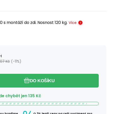
s montáží do zdi. Nosnost 120 kg.
Více
H
107
Kč
(-
11
%)
DO KOŠÍKU
e chybět jen
135
Kč
avu hradíme
O 3% lepší ceny na celý sortiment pro