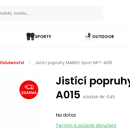
SPORTY
OUTDOOR
říslušenství
Jistící popruhy MARBO Sport MFT-A015
Jistící popru
A015
ZDARMA
Kód:
MA-RK-045
Na dotaz
Termín a způsob doručení