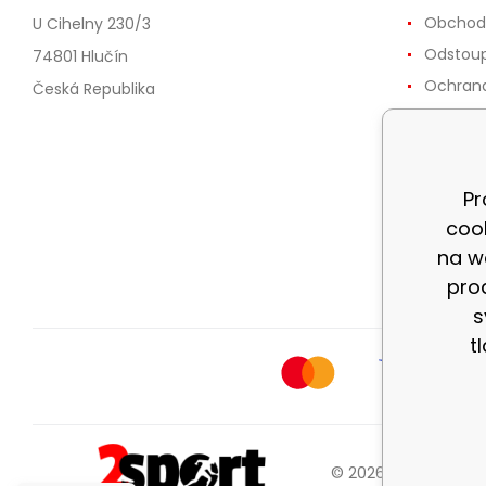
Obchod
U Cihelny 230/3
Odstoup
74801 Hlučín
Ochrana
Česká Republika
Reklama
Doprava
Zásady 
Pr
cookies
coo
Možnost
na w
dnů
pro
s
t
© 2026 2sport.cz |
M