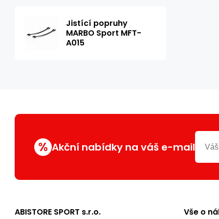
Jistící popruhy
MARBO Sport MFT-
A015
%
Akční nabídky na váš e-mail
ABISTORE SPORT s.r.o.
Vše o n