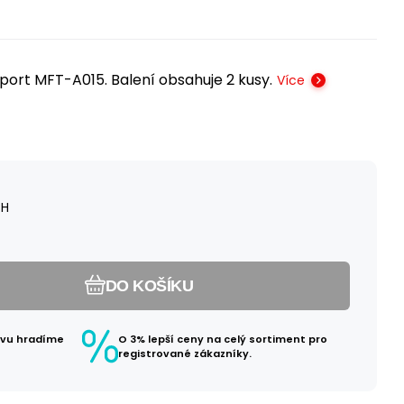
rt MFT-A015. Balení obsahuje 2 kusy.
Více
PH
DO KOŠÍKU
avu hradíme
O 3% lepší ceny na celý sortiment pro
registrované zákazníky.