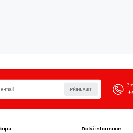
Za
PŘIHLÁSIT
+
ákupu
Další informace