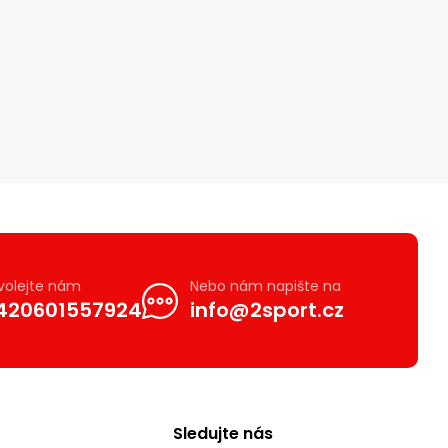
volejte nám
Nebo nám napište na
420601557924
info@2sport.cz
Sledujte nás