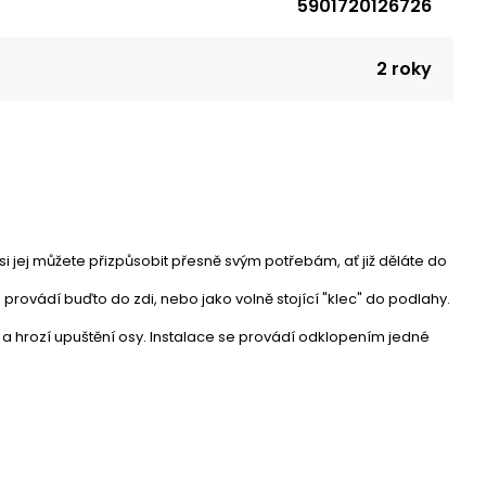
5901720126726
2 roky
 jej můžete přizpůsobit přesně svým potřebám, ať již děláte do
e provádí buďto do zdi, nebo jako volně stojící "klec" do podlahy.
 a hrozí upuštění osy. Instalace se provádí odklopením jedné