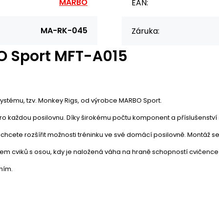
MARBO
EAN:
MA-RK-045
Záruka:
O Sport MFT-A015
systému, tzv. Monkey Rigs, od výrobce MARBO Sport.
 každou posilovnu. Díky širokému počtu komponent a příslušenství si
jen chcete rozšířit možnosti tréninku ve své domácí posilovně. Montáž s
ěhem cviků s osou, kdy je naložená váha na hraně schopností cvičence
ním.