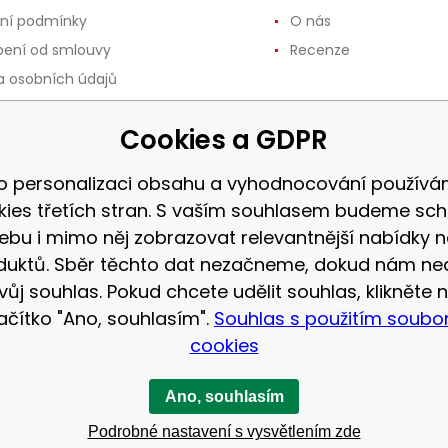
ní podmínky
O nás
ení od smlouvy
Recenze
 osobních údajů
ce a vrácení zboží
Cookies a GDPR
 a platba
používání souborů
o personalizaci obsahu a vyhodnocování použív
kies třetích stran. S vaším souhlasem budeme sch
 vrácení zboží až do 30
ebu i mimo něj zobrazovat relevantnější nabídky n
duktů. Sběr těchto dat nezačneme, dokud nám ne
vůj souhlas. Pokud chcete udělit souhlas, klikněte 
lačítko "Ano, souhlasím".
Souhlas s použitím soubo
cookies
Ano, souhlasím
Podrobné nastavení s vysvětlením zde
apa stránek