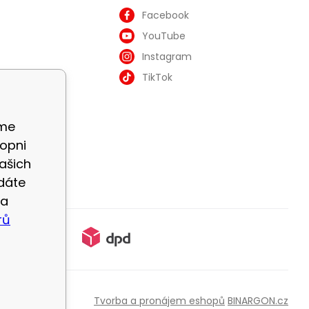
Facebook
YouTube
Instagram
TikTok
áme
opni
ašich
dáte
na
rů
Tvorba a pronájem eshopů
BINARGON.cz