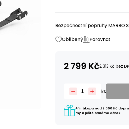
Bezpečnostní popruhy MARBO Spo
Oblíbený
Porovnat
2 799
Kč
2 313
Kč
bez D
ks
Při nákupu nad 2 000 Kč dopr
my a ještě přidáme dárek.