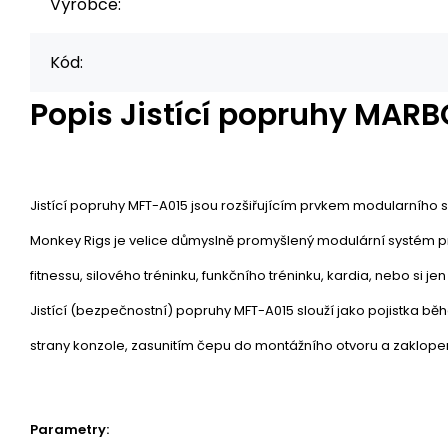
Výrobce:
Kód:
Popis
Jistící popruhy MARB
Jistící popruhy MFT-A015 jsou rozšiřujícím prvkem modularního 
Monkey Rigs je velice důmyslně promyšlený modulární systém pro
fitnessu, silového tréninku, funkčního tréninku, kardia, nebo si 
Jistící (bezpečnostní) popruhy MFT-A015 slouží jako pojistka b
strany konzole, zasunitím čepu do montážního otvoru a zaklope
Parametry: