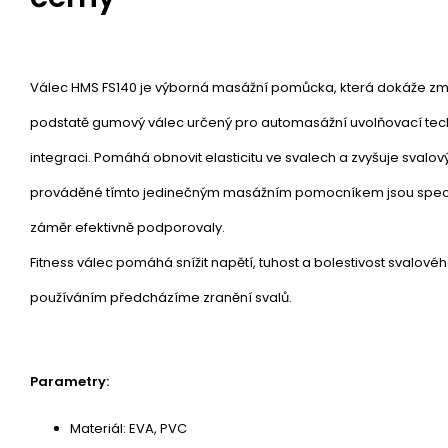
Válec HMS FS140 je výborná masážní pomůcka, která dokáže zmírn
podstatě gumový válec určený pro automasážní uvolňovací tec
integraci. Pomáhá obnovit elasticitu ve svalech a zvyšuje svalov
prováděné tímto jedinečným masážním pomocníkem jsou speciá
záměr efektivně podporovaly.
Fitness válec pomáhá snížit napětí, tuhost a bolestivost svalov
používáním předcházíme zranění svalů.
Parametry:
Materiál: EVA, PVC