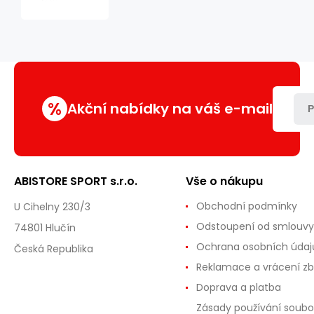
FS140
33
cm,
černý
%
Akční nabídky na váš e-mail
P
ABISTORE SPORT s.r.o.
Vše o nákupu
Obchodní podmínky
U Cihelny 230/3
Odstoupení od smlouvy
74801 Hlučín
Ochrana osobních údaj
Česká Republika
Reklamace a vrácení zb
Doprava a platba
Zásady používání soubo