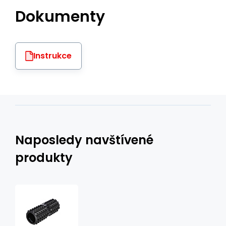
Dokumenty
Instrukce
Naposledy navštívené
produkty
Fitness
válec
HMS