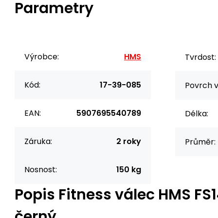
Parametry
Výrobce:
HMS
Tvrdost:
Kód:
17-39-085
Povrch v
EAN:
5907695540789
Délka:
Záruka:
2 roky
Průměr:
Nosnost:
150 kg
Popis
Fitness válec HMS FS
černý