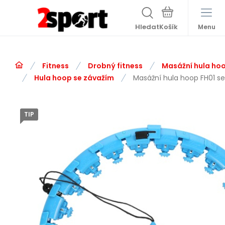
Hledat
Menu
Fitness
Drobný fitness
Masážní hula ho
Hula hoop se závažím
Masážní hula hoop FH01 s
TIP