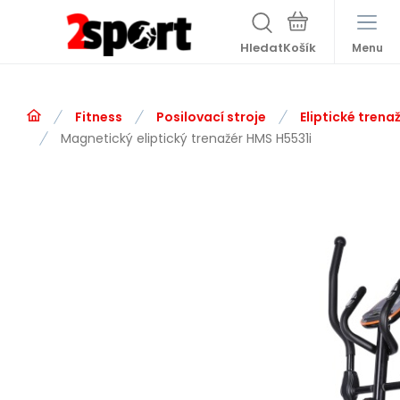
Hledat
Menu
Fitness
Posilovací stroje
Eliptické trena
Magnetický eliptický trenažér HMS H5531i