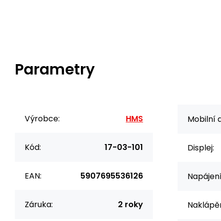
Parametry
Výrobce:
HMS
Mobilní 
Kód:
17-03-101
Displej:
EAN:
5907695536126
Napájení
Záruka:
2 roky
Naklápěn