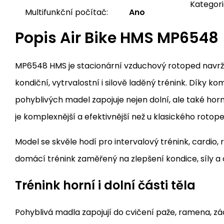
Kategorie
Multifunkční počítač:
Ano
Popis
Air Bike HMS MP6548
MP6548 HMS je stacionární vzduchový rotoped navr
kondiční, vytrvalostní i silově laděný trénink. Díky ko
pohyblivých madel zapojuje nejen dolní, ale také horní
je komplexnější a efektivnější než u klasického rotope
Model se skvěle hodí pro intervalový trénink, cardio, r
domácí trénink zaměřený na zlepšení kondice, síly a 
Trénink horní i dolní části těla
Pohyblivá madla zapojují do cvičení paže, ramena, zád