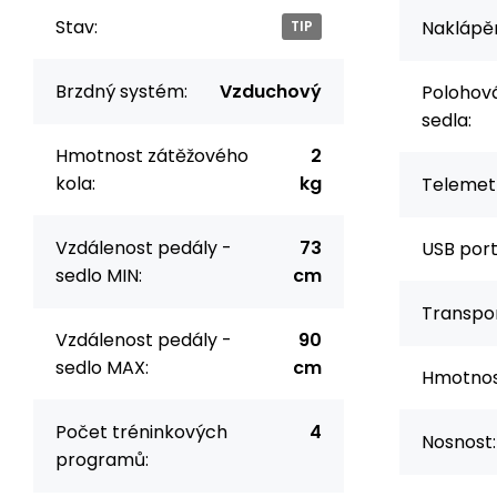
Stav:
Naklápěn
TIP
Brzdný systém:
Vzduchový
Polohov
sedla:
Hmotnost zátěžového
2
kola:
kg
Telemetr
Vzdálenost pedály -
73
USB port
sedlo MIN:
cm
Transpor
Vzdálenost pedály -
90
sedlo MAX:
cm
Hmotnos
Počet tréninkových
4
Nosnost:
programů: