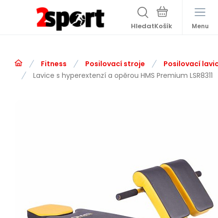
Hledat
Menu
Fitness
Posilovací stroje
Posilovací lavi
Lavice s hyperextenzí a opěrou HMS Premium LSR8311