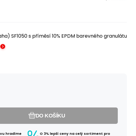
ha) SF1050 s příměsí 10% EPDM barevného granulátu
DO KOŠÍKU
avu hradíme
O 3% lepší ceny na celý sortiment pro