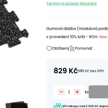
Termín a způsob doručení
Gumová dlažba (modulová podla
v provedení 10% bílá - ROH.
Více
Oblíbený
Porovnat
829
Kč
685
Kč
bez DPH
ks
Při nákupu nad 2 000 Kč dopr