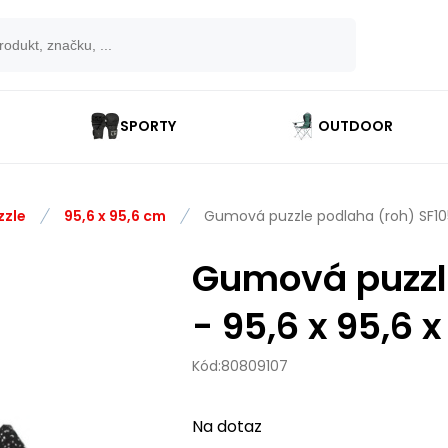
SPORTY
OUTDOOR
zzle
95,6 x 95,6 cm
Gumová puzzle podlaha (roh) SF1050
Gumová puzzl
- 95,6 x 95,6 
Kód:
80809107
Na dotaz