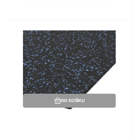
Kód:
88564231
Na dotaz
Záruka
1 752
2 roky
Kč
Podlahová guma (deska)
SF1050 - 200 x 100 x 0,8 cm,
Podlahová deska SF1050 s příměsí 10%
černo-modrá
EPDM barevného granulátu v provedení
10% modrá.
Oblíbený
Porovnat
DO KOŠÍKU