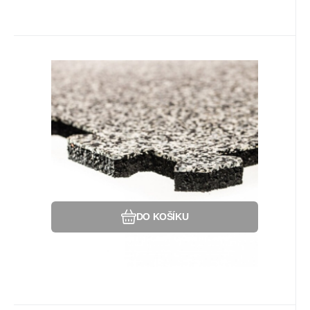
Kód:
88809168
Na dotaz
Záruka
270
Kč
2 roky
Gumová puzzle podlaha (roh)
Sandwich - 47,8 x 47,8 x 1 cm,
Gumová dlažba (modulová podlaha)
černo-bílo-šedá
Sandwich, 0,3 cm horní vrstvy je EPDM a
SBR MIX bílá + šedá + černá a 0,7 cm SBR
černé spodní vrstvy - ROH.
Oblíbený
Porovnat
DO KOŠÍKU