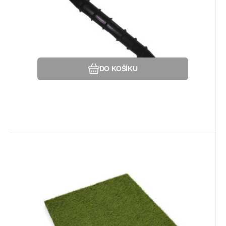
potřebné čtyři spojovací kolíky.
Oblíbený
Porovnat
DO KOŠÍKU
Kód:
80008002
Na dotaz
Záruka
323
Kč
2 roky
Gumová dlažba S800 V30/R15 -
50 x 50 x 3 cm umělý trávník
Gumová dopadová dlažba s povrchem z
umělé trávy tlumí zvuky a nárazy, je
odolná vůči povětrnostním vlivům a UV
záření. Nejčastější použití je jako dopadová