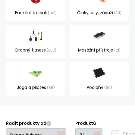
Funkční trénink
Činky, osy, závaží
142
311
Drobný fitness
Masážní přístroje
263
21
Jóga a pilates
Podlahy
86
69
Řadit produkty od
Produktů
Skla