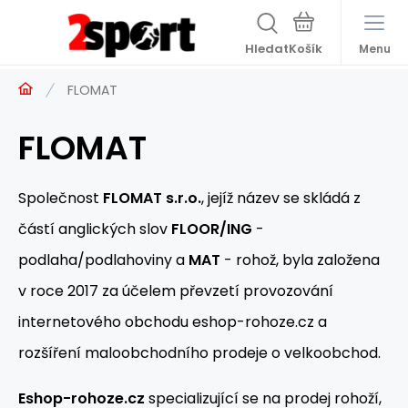
Hledat
Menu
FLOMAT
FLOMAT
Společnost
FLOMAT s.r.o.
, jejíž název se skládá z
částí anglických slov
FLOOR/ING
-
podlaha/podlahoviny a
MAT
- rohož, byla založena
v roce 2017 za účelem převzetí provozování
internetového obchodu eshop-rohoze.cz a
rozšíření maloobchodního prodeje o velkoobchod.
Eshop-rohoze.cz
specializující se na prodej rohoží,