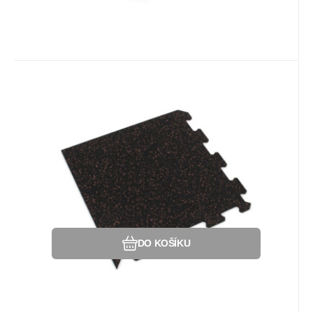
Kód:
80022576
Na dotaz
Záruka
215
Kč
2 roky
Gumová puzzle podlaha (roh)
SF1050 - 47,8 x 47,8 x 0,8 cm,
Gumová dlažba (modulová podlaha)
černo-červená
SF1050 s příměsí 10% EPDM barevného
granulátu v provedení 10% červená - ROH.
Oblíbený
Porovnat
DO KOŠÍKU