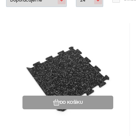
Kód:
80032575
Na dotaz
Záruka
215
Kč
2 roky
Gumová puzzle podlaha (okraj)
SF1050 - 47,8 x 47,8 x 0,8 cm,
Gumová dlažba (modulová podlaha)
černo-bílá
SF1050 s příměsí 10% EPDM barevného
granulátu v provedení 10% bílá - OKRAJ.
Oblíbený
Porovnat
DO KOŠÍKU