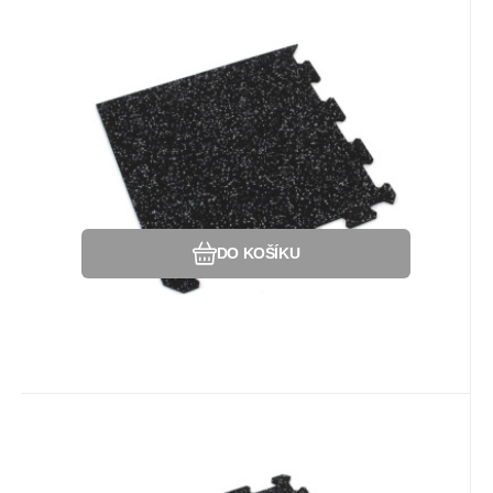
Kód:
80002454
Na dotaz
Záruka
1 520
2 roky
Kč
Gumová puzzle podlaha (roh)
SF1050 - 95,6 x 95,6 x 1,6 cm,
Gumová dlažba (modulová podlaha)
černo-šedá
SF1050 s příměsí 10% EPDM barevného
granulátu v provedení 10% šedá - ROH.
Oblíbený
Porovnat
DO KOŠÍKU
Kód:
80002456
Na dotaz
Záruka
215
Kč
2 roky
Gumová puzzle podlaha (okraj)
SF1050 - 47,8 x 47,8 x 0,8 cm,
Gumová dlažba (modulová podlaha)