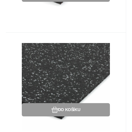
Kód:
88809121
Na dotaz
Záruka
218
Kč
2 roky
Gumová soklová lišta SF1050 -
198 x 7 cm a tloušťka 0,8 cm,
Gumová soklová lišta k modulární podlaze
černo-šedá
SF1050 s příměsí 10% EPDM barevného
granulátu v provedení 10% šedá - SOKL.
Oblíbený
Porovnat
DO KOŠÍKU