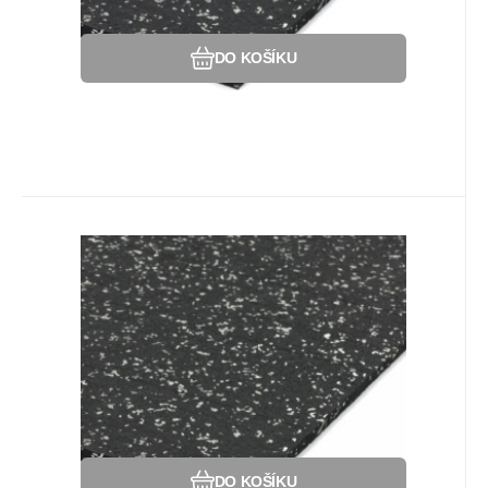
DO KOŠÍKU
Kód:
88809124
Na dotaz
Záruka
218
Kč
2 roky
Gumová soklová lišta SF1050 -
198 x 7 cm a tloušťka 0,8 cm,
Gumová soklová lišta k modulární podlaze
černo-bílá
SF1050 s příměsí 10% EPDM barevného
granulátu v provedení 10% bílá - SOKL.
Oblíbený
Porovnat
DO KOŠÍKU