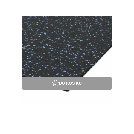
Kód:
88809122
Na dotaz
Záruka
218
Kč
2 roky
Gumová soklová lišta SF1050 -
198 x 7 cm a tloušťka 0,8 cm,
Gumová soklová lišta k modulární podlaze
černo-modrá
SF1050 s příměsí 10% EPDM barevného
granulátu v provedení 10% modrá - SOKL.
Oblíbený
Porovnat
DO KOŠÍKU