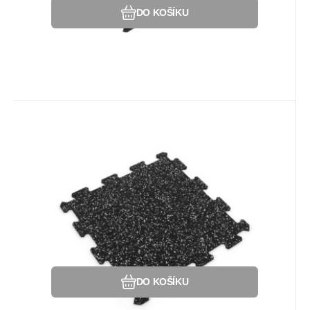
DO KOŠÍKU
Kód:
80032574
Na dotaz
Záruka
215
Kč
2 roky
Gumová puzzle podlaha
(střed) SF1050 - 47,8 x 47,8 x 0,8
Gumová dlažba (modulová podlaha)
cm, černo-bílá
SF1050 s příměsí 10% EPDM barevného
granulátu v provedení 10% bílá - STŘED.
Oblíbený
Porovnat
DO KOŠÍKU