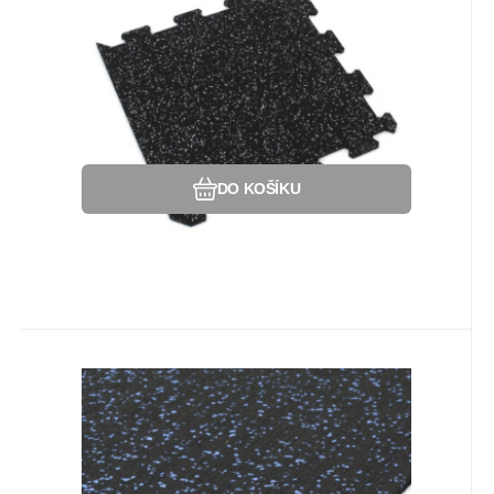
černo-šedá
SF1050 s příměsí 10% EPDM barevného
granulátu v provedení 10% šedá - OKRAJ.
Oblíbený
Porovnat
DO KOŠÍKU
Kód:
80809117
Na dotaz
Záruka
1 547
2 roky
Kč
Podlahová guma (deska)
SF1050 - 198 x 98 x 0,8 cm,
Podlahová deska SF1050 s příměsí 10%
černo-modrá
EPDM barevného granulátu v provedení
10% modrá.