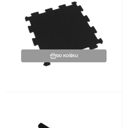
(střed) Sandwich - 95,6 x 95,6 x
Gumová antivibrační dlažba (modulová
1,8 cm, černá
podlaha) Sandwich, 0,8 cm podlahová
guma SF1050 + 1 cm antivibrační guma
S650 - STŘED.
Oblíbený
Porovnat
DO KOŠÍKU
Kód:
80002037
Na dotaz
Záruka
4
Kč
2 roky
Spojovací kolík 1 cm x 6 cm pro
gumovou dlažbu V30+
Spojovací kolík pro gumovou dlažbu o
výšce 3 cm a vyšší. Pro jednu dlaždici jsou