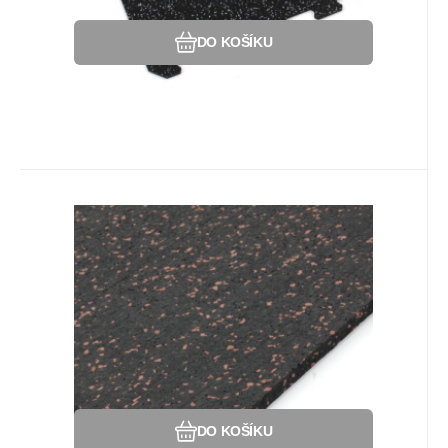
DO KOŠÍKU
Kód:
80809114
Na dotaz
Záruka
1 547
2 roky
Kč
Podlahová guma (deska)
SF1050 - 198 x 98 x 0,8 cm,
Podlahová deska SF1050 s příměsí 10%
černo-červená
EPDM barevného granulátu v provedení
10% červená.
Oblíbený
Porovnat
DO KOŠÍKU