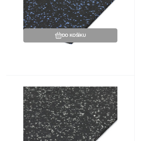
Oblíbený
Porovnat
DO KOŠÍKU
Kód:
80809119
Na dotaz
Záruka
1 547
2 roky
Kč
Podlahová guma (deska)
SF1050 - 198 x 98 x 0,8 cm,
Podlahová deska SF1050 s příměsí 10%
černo-bílá
EPDM barevného granulátu v provedení
10% bílá.
Oblíbený
Porovnat