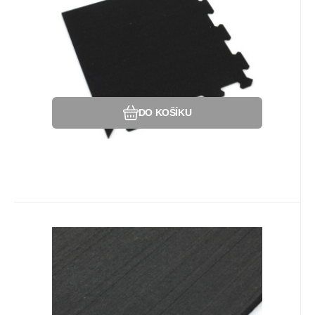
černá
SF1050 v provedení černá - ROH.
Oblíbený
Porovnat
DO KOŠÍKU
Kód:
88002425
Na dotaz
Záruka
192
Kč
2 roky
Gumová soklová lišta SF1050 -
198 x 7 cm a tloušťka 0,8 cm,
Gumová soklová lišta k modulární podlaze
černá
SF1050.