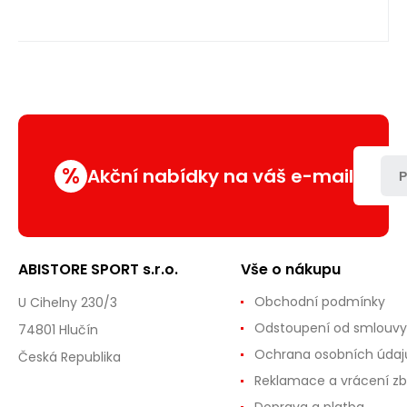
%
Akční nabídky na váš e-mail
P
ABISTORE SPORT s.r.o.
Vše o nákupu
Obchodní podmínky
U Cihelny 230/3
Odstoupení od smlouvy
74801 Hlučín
Ochrana osobních údaj
Česká Republika
Reklamace a vrácení zb