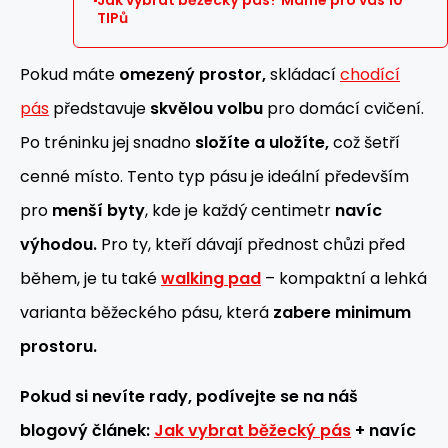
Jak vybrat běžecký pás? Máme pro vás 10
TIPů
Pokud máte
omezený prostor,
skládací
chodící
pás
představuje
skvělou volbu
pro domácí cvičení.
Po tréninku jej snadno
složíte a uložíte,
což šetří
cenné místo. Tento typ pásu je ideální především
pro
menší byty
, kde je každý centimetr
navíc
výhodou.
Pro ty, kteří dávají přednost chůzi před
během, je tu také
walking pad
– kompaktní a lehká
varianta běžeckého pásu, která
zabere minimum
prostoru.
Pokud si nevíte rady, podívejte se na náš
blogový článek:
Jak vybrat běžecký pás
+ navíc