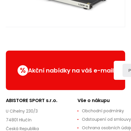
%
Akční nabídky na váš e-mail
P
ABISTORE SPORT s.r.o.
Vše o nákupu
Obchodní podmínky
U Cihelny 230/3
Odstoupení od smlouvy
74801 Hlučín
Ochrana osobních údaj
Česká Republika