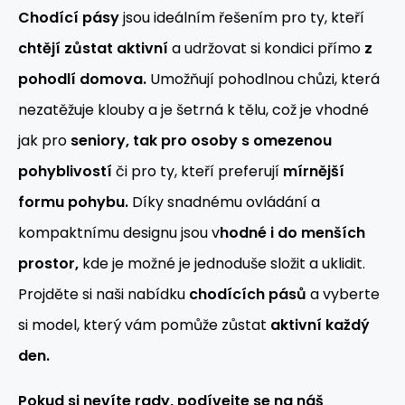
Chodící pásy
jsou ideálním řešením pro ty, kteří
chtějí zůstat aktivní
a udržovat si kondici přímo
z
pohodlí domova.
Umožňují pohodlnou chůzi, která
nezatěžuje klouby a je šetrná k tělu, což je vhodné
jak pro
seniory, tak pro osoby s omezenou
pohyblivostí
či pro ty, kteří preferují
mírnější
formu pohybu.
Díky snadnému ovládání a
kompaktnímu designu jsou v
hodné i do menších
prostor,
kde je možné je jednoduše složit a uklidit.
Projděte si naši nabídku
chodících pásů
a vyberte
si model, který vám pomůže zůstat
aktivní každý
den.
Pokud si nevíte rady, podívejte se na náš