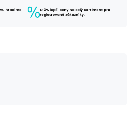
avu hradíme
O 3% lepší ceny na celý sortiment pro
registrované zákazníky.
č