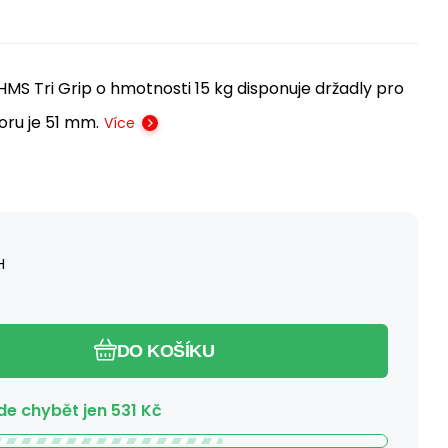
S Tri Grip o hmotnosti 15 kg disponuje držadly pro
ru je 51 mm.
Více
H
DO KOŠÍKU
e chybět jen
531
Kč