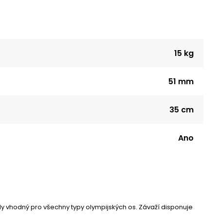
15 kg
51 mm
35 cm
Ano
dy vhodný pro všechny typy olympijských os. Závaží disponuje