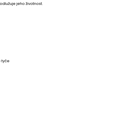
lužuje jeho životnost.
 tyče