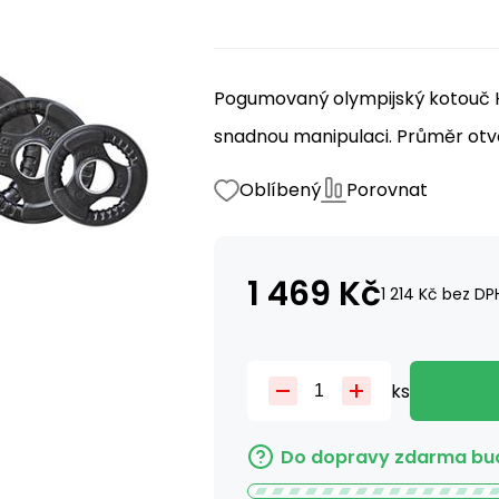
Pogumovaný olympijský kotouč HM
snadnou manipulaci. Průměr otvo
Oblíbený
Porovnat
1 469
Kč
1 214
Kč
bez DP
ks
Do dopravy zdarma bud