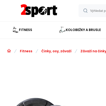
FITNESS
KOLOBEŽKY A BRUSLE
Fitness
Činky, osy, závaží
Závaží na čink