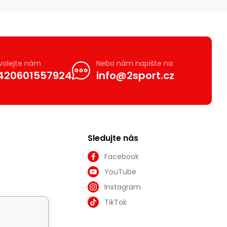
volejte nám
Nebo nám napište na
420601557924
info@2sport.cz
Sledujte nás
Facebook
YouTube
Instagram
TikTok