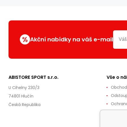
%
Akční nabídky na váš e-mail
ABISTORE SPORT s.r.o.
Vše o n
Obchod
U Cihelny 230/3
Odstoup
74801 Hlučín
Ochrana
Česká Republika
Reklama
Doprava