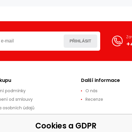
Za
PŘIHLÁSIT
+
ákupu
Další informace
ní podmínky
O nás
ení od smlouvy
Recenze
 osobních údajů
ce a vrácení zboží
Cookies a GDPR
 a platba