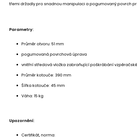
třemi držadly pro snadnou manipulaci a pogumovaný povrch prod
Parametry:
Průměr otvoru: 51 mm
pogumovaná povrchová úprava
vnitřní středová vložka zabraňující poškrábání vzpěračské
Průměr kotouče: 390 mm
Šířka kotouče: 45 mm
Váha: 15 kg
Upozornění:
Certifikát, norma: