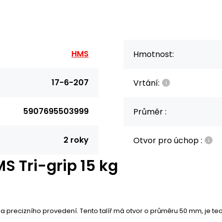
HMS
Hmotnost:
17-6-207
Vrtání:
5907695503999
Průměr :
2 roky
Otvor pro úchop :
S Tri-grip 15 kg
a precizního provedení. Tento talíř má otvor o průměru 50 mm, je te