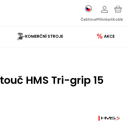
Čeština
Přihlásit
Košík
KOMERČNÍ STROJE
AKCE
touč HMS Tri-grip 15