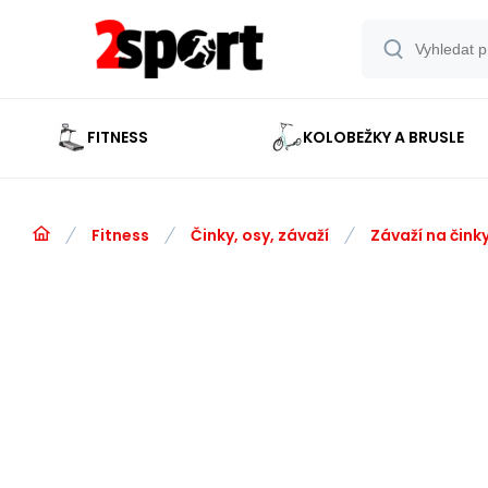
FITNESS
KOLOBEŽKY A BRUSLE
Fitness
Činky, osy, závaží
Závaží na čink