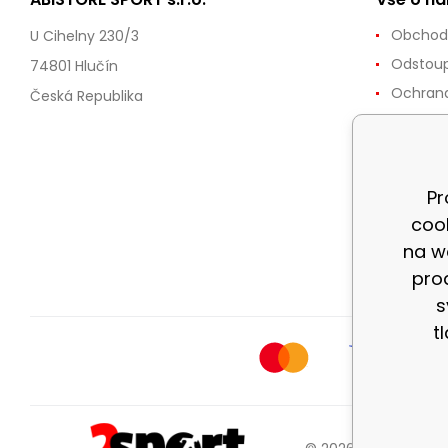
Obchod
U Cihelny 230/3
Odstoup
74801 Hlučín
Ochrana
Česká Republika
Reklama
Doprava
Zásady 
Pr
cookies
coo
Možnost
na w
dnů
pro
s
t