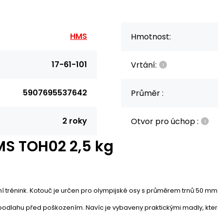
HMS
Hmotnost:
17-61-101
Vrtání:
5907695537642
Průměr :
2 roky
Otvor pro úchop :
MS TOH02 2,5 kg
 trénink. Kotouč je určen pro olympijské osy s průměrem trnů 50 mm
ak podlahu před poškozením. Navíc je vybaveny praktickými madly, kte