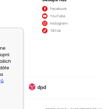
Facebook
YouTube
Instagram
TikTok
áme
opni
ašich
dáte
na
rů