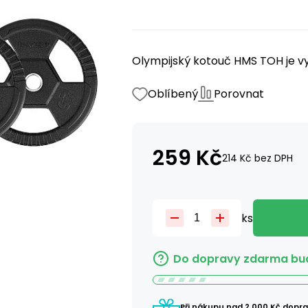
Olympijský kotouč HMS TOH je vy
Oblíbený
Porovnat
259
Kč
214
Kč
bez DPH
ks
Do dopravy zdarma bud
Při nákupu nad 2 000 Kč dopr