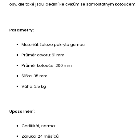
osy, ale také jsou ideální ke cvikům se samostatným kotoučem.
Parametry:
Materiál: železo pokryto gumou
Průměr otvoru: 51 mm
Průměr kotouče: 200 mm
Šířka: 35 mm
Váha: 2,5 kg
Upozornění:
Certifikát, norma:
Záruka: 24 měsíců