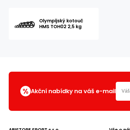
Olympijský kotouč
HMS TOH02 2,5 kg
%
Akční nabídky na váš e-mail
ABISTORE SPORT s.r.o.
Vše o n