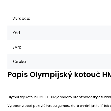
Výrobce:
Kód:
EAN:
Záruka:
Popis
Olympijský kotouč H
Olympijský kotouč HMS TOH02 je vhodný pro vzpěračský a funkční
Vyroben z oceli pokryté tvrdou gumou, která chrání jak talíř, t