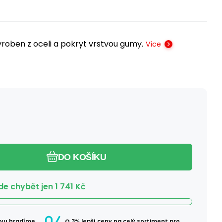
roben z oceli a pokryt vrstvou gumy.
Více
DO KOŠÍKU
e chybět jen
1 741
Kč
avu hradíme
O 3% lepší ceny na celý sortiment pro