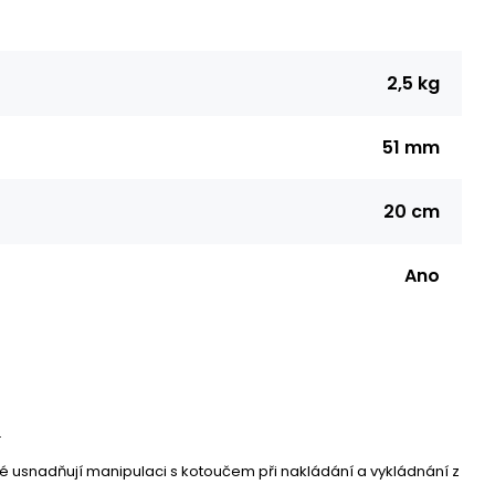
2,5 kg
51 mm
20 cm
Ano
.
ré usnadňují manipulaci s kotoučem při nakládání a vykládnání z