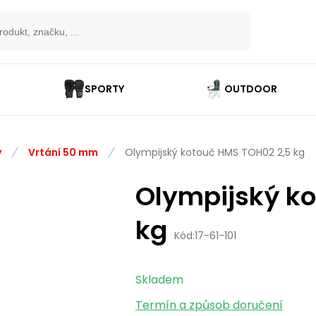
SPORTY
OUTDOOR
y
Vrtání 50 mm
Olympijský kotouč HMS TOH02 2,5 kg
Olympijský k
kg
Kód:
17-61-101
Skladem
Termín a způsob doručení