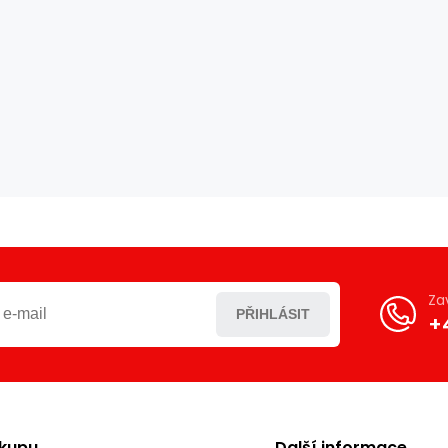
Za
PŘIHLÁSIT
+
ákupu
Další informace