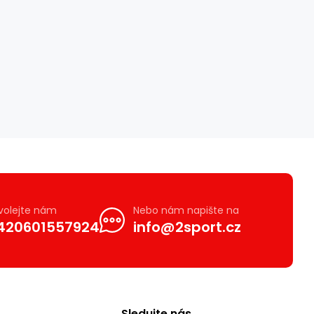
volejte nám
Nebo nám napište na
420601557924
info@2sport.cz
Sledujte nás