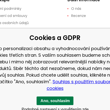
ní podmínky
O nás
ení od smlouvy
Recenze
 osobních údajů
ce a vrácení zboží
Cookies a GDPR
 a platba
používání souborů
o personalizaci obsahu a vyhodnocování použív
kies třetích stran. S vaším souhlasem budeme sch
 vrácení zboží až do 30
ebu i mimo něj zobrazovat relevantnější nabídky n
duktů. Sběr těchto dat nezačneme, dokud nám ne
vůj souhlas. Pokud chcete udělit souhlas, klikněte 
lačítko "Ano, souhlasím".
Souhlas s použitím soubo
cookies
Ano, souhlasím
Podrobné nastavení s vysvětlením zde