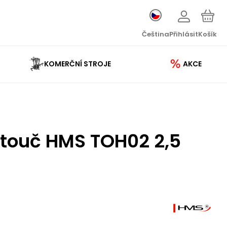
Čeština
Přihlásit
Košík
KOMERČNÍ STROJE
AKCE
otouč HMS TOH02 2,5