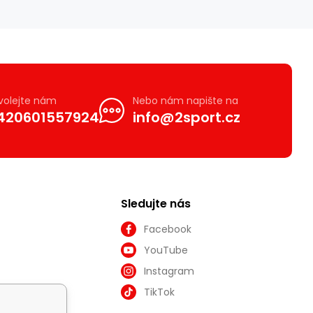
volejte nám
Nebo nám napište na
420601557924
info@2sport.cz
Sledujte nás
Facebook
YouTube
Instagram
TikTok