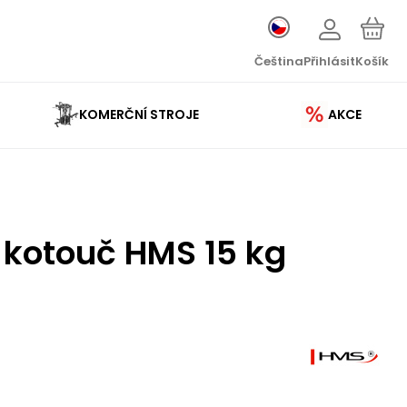
Čeština
Přihlásit
Košík
KOMERČNÍ STROJE
AKCE
ý kotouč HMS 15 kg