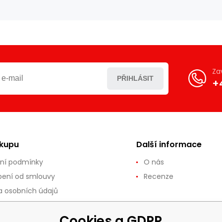
Za
PŘIHLÁSIT
+
ákupu
Další informace
ní podmínky
O nás
ení od smlouvy
Recenze
 osobních údajů
ce a vrácení zboží
Cookies a GDPR
 a platba