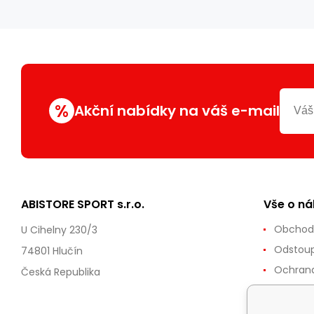
%
Akční nabídky na váš e-mail
ABISTORE SPORT s.r.o.
Vše o n
Obchod
U Cihelny 230/3
Odstoup
74801 Hlučín
Ochrana
Česká Republika
Reklama
Doprava