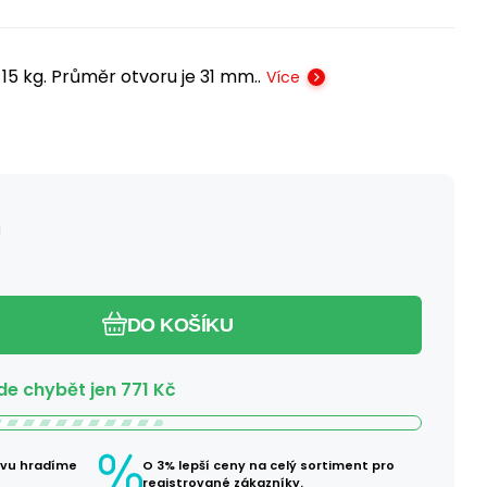
15 kg. Průměr otvoru je 31 mm..
Více
H
DO KOŠÍKU
e chybět jen
771
Kč
avu hradíme
O 3% lepší ceny na celý sortiment pro
registrované zákazníky.