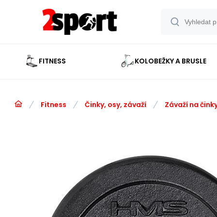
FITNESS
KOLOBEŽKY A BRUSLE
Fitness
Činky, osy, závaží
Závaží na čink