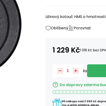
Litinový kotouč HMS o hmotnosti 
Oblíbený
Porovnat
1 229
Kč
1 016
Kč
bez DP
ks
Do dopravy zdarma bud
Při nákupu nad 2 000 Kč dopr
my a ještě přidáme dárek.