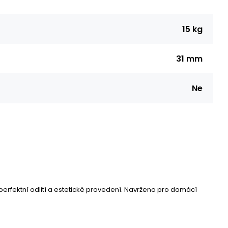
15 kg
31 mm
Ne
perfektní odlití a estetické provedení. Navrženo pro domácí