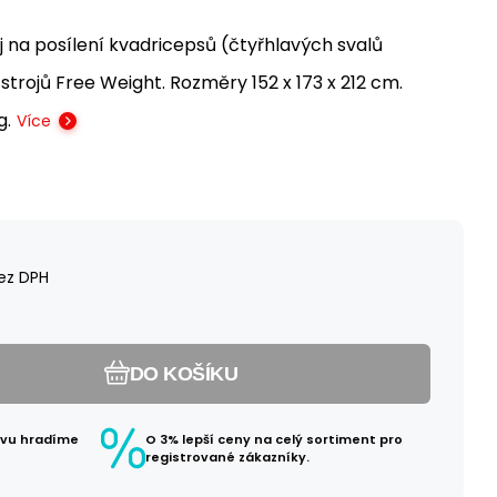
j na posílení kvadricepsů (čtyřhlavých svalů
strojů Free Weight. Rozměry 152 x 173 x 212 cm.
g.
Více
ez DPH
DO KOŠÍKU
avu hradíme
O 3% lepší ceny na celý sortiment pro
registrované zákazníky.