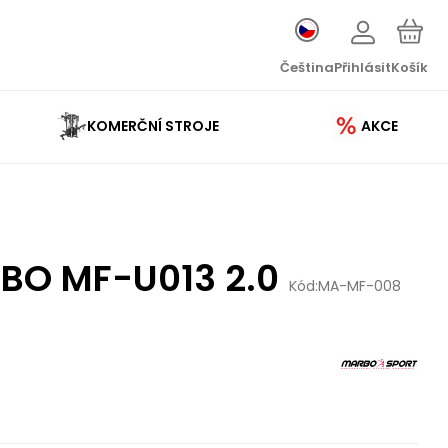
Čeština
Přihlásit
Košík
KOMERČNÍ STROJE
AKCE
RBO MF-U013 2.0
Kód:
MA-MF-008