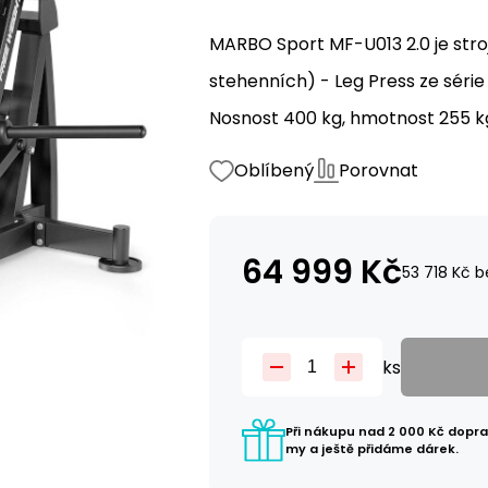
MARBO Sport MF-U013 2.0 je stro
stehenních) - Leg Press ze série 
Nosnost 400 kg, hmotnost 255 k
Oblíbený
Porovnat
64 999
Kč
53 718
Kč
b
ks
Při nákupu nad 2 000 Kč dopr
my a ještě přidáme dárek.