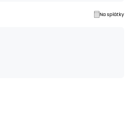
Na splátky
č