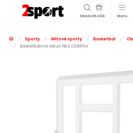
Hledat
Menu
Sporty
Míčové sporty
Basketbal
Ob
Basketbalová obruč NILS ODKR04