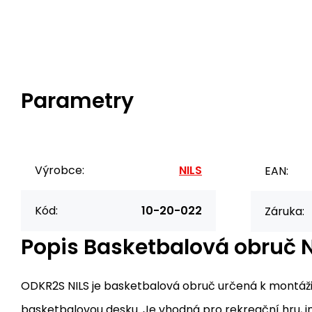
Parametry
Výrobce:
NILS
EAN:
Kód:
10-20-022
Záruka:
Popis
Basketbalová obruč 
ODKR2S NILS je basketbalová obruč určená k montáž
basketbalovou desku. Je vhodná pro rekreační hru, in