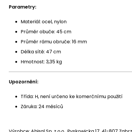
Parametry:
Materiál: ocel, nylon
Průměr obuče: 45 cm
Průměr rámu obruče: 16 mm
Délka sítě: 47 cm
Hmotnost: 3,35 kg
Upozornění:
Třída: H, není určeno ke komerčnímu použití
Záruka: 24 měsíců
Výrobce: Abisal Sp. z o.o., Pyskowicka 17, 41-807 Zabrz