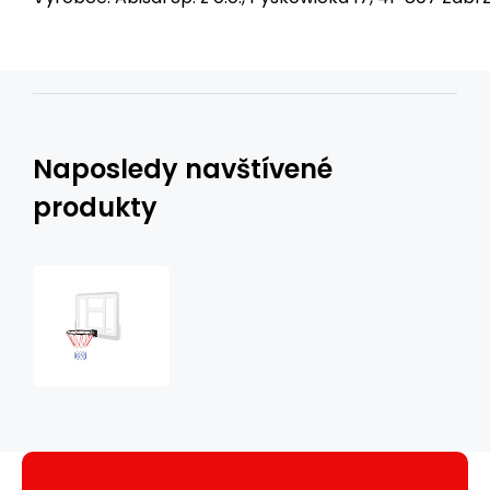
Naposledy navštívené
produkty
Basketbalová
obruč
NILS
ODKR2S