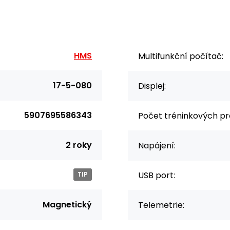
HMS
Multifunkční počítač:
17-5-080
Displej:
5907695586343
Počet tréninkových p
2 roky
Napájení:
USB port:
TIP
Magnetický
Telemetrie: