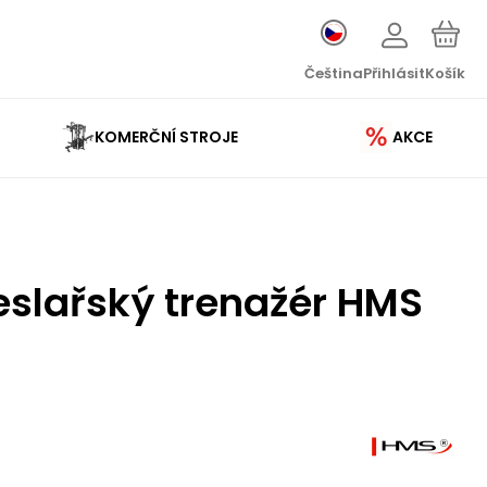
Čeština
Přihlásit
Košík
KOMERČNÍ STROJE
AKCE
slařský trenažér HMS