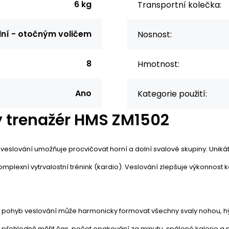
6 kg
Transportní kolečka:
ní - otočným voličem
Nosnost:
8
Hmotnost:
Ano
Kategorie použití:
ý trenažér HMS ZM1502
 veslování umožňuje procvičovat horní a dolní svalové skupiny.
Uniká
lexní vytrvalostní trénink (kardio).
Veslování zlepšuje výkonnost
k
ný pohyb veslování může harmonicky formovat všechny svaly nohou, hý
řehledně měřit čas, počet opakování za minutu, spálené kalorie a pu