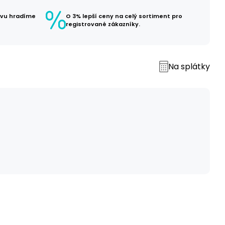
avu hradíme
O 3% lepší ceny na celý sortiment pro
registrované zákazníky.
Na splátky
č