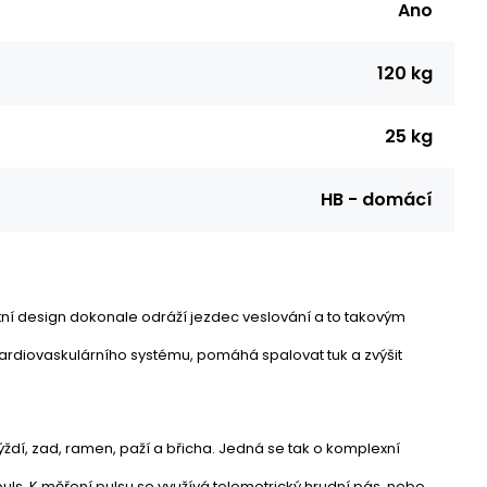
Ano
120 kg
25 kg
HB - domácí
tní design dokonale odráží jezdec veslování a to takovým
ardiovaskulárního systému, pomáhá spalovat tuk a zvýšit
ždí, zad, ramen, paží a břicha. Jedná se tak o komplexní
ls. K měření pulsu se využívá telemetrický hrudní pás, nebo