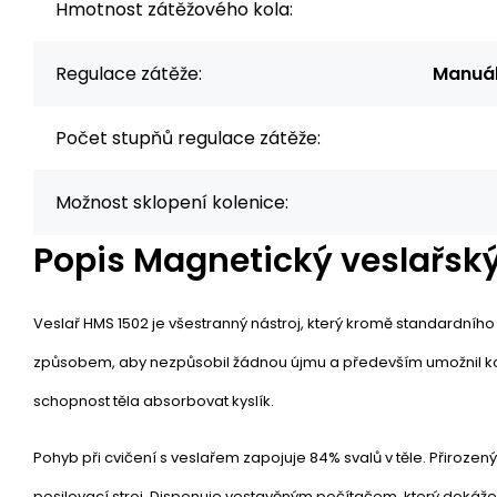
Hmotnost zátěžového kola:
Regulace zátěže:
Manuál
Počet stupňů regulace zátěže:
Možnost sklopení kolenice:
Popis
Magnetický veslařsk
Veslař HMS 1502 je všestranný nástroj, který kromě standardního
způsobem, aby nezpůsobil žádnou újmu a především umožnil komp
schopnost těla absorbovat kyslík.
Pohyb při cvičení s veslařem zapojuje 84% svalů v těle. Přiroze
posilovací stroj.
Disponuje vestavěným počítačem, který dokáže p