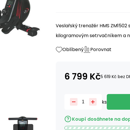
Veslařský trenažér HMS ZM1502 
kilogramovým setrvačníkem a no
Oblíbený
Porovnat
6 799
Kč
5 619
Kč
bez D
ks
Koupí dosáhnete na do