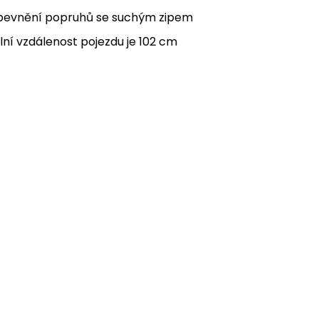
upevnění popruhů se suchým zipem
í vzdálenost pojezdu je 102 cm