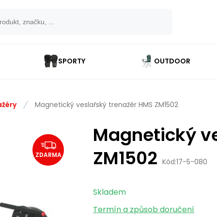
SPORTY
OUTDOOR
ažéry
Magnetický veslařský trenažér HMS ZM1502
Magnetický ve
ZM1502
ZDARMA
Kód:
17-5-080
Skladem
Termín a způsob doručení