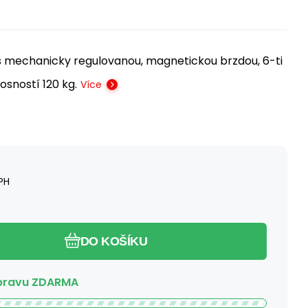
s mechanicky regulovanou, magnetickou brzdou, 6-ti
sností 120 kg.
Více
PH
DO KOŠÍKU
pravu ZDARMA