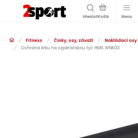
Hledat
Menu
Fitness
Činky, osy, závaží
Nakládací osy
Ochrana krku na vzpěračskou tyč HMS WNK03