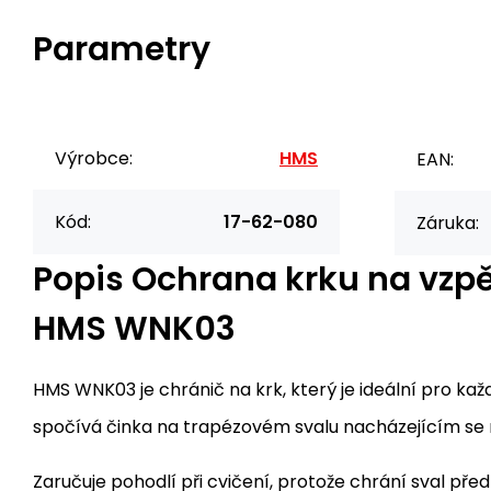
Parametry
Výrobce:
HMS
EAN:
Kód:
17-62-080
Záruka:
Popis
Ochrana krku na vzp
HMS WNK03
HMS WNK03 je chránič na krk, který je ideální pro kaž
spočívá činka na trapézovém svalu nacházejícím se n
Zaručuje pohodlí při cvičení, protože chrání sval př