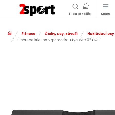
Hledat
Menu
Fitness
Činky, osy, závaží
Nakládací osy
Ochrana krku na vzpěračskou tyč WNK02 HMS