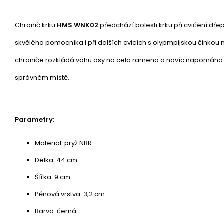
Chránič krku
HMS WNK02
předchází bolesti krku při cvičení dře
skvělého pomocníka i při dalších cvicích s olypmpijskou činkou
chrániče rozkládá váhu osy na celá ramena a navíc napomáhá 
správném místě.
Parametry:
Materiál: pryž NBR
Délka: 44 cm
Šířka: 9 cm
Pěnová vrstva: 3,2 cm
Barva: černá