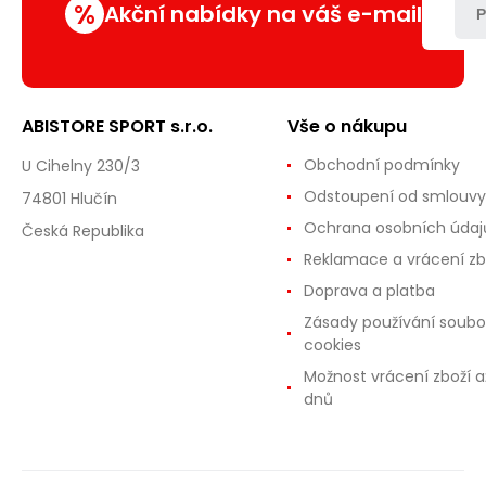
%
Akční nabídky na váš e-mail
P
ABISTORE SPORT s.r.o.
Vše o nákupu
Obchodní podmínky
U Cihelny 230/3
Odstoupení od smlouvy
74801 Hlučín
Ochrana osobních údaj
Česká Republika
Reklamace a vrácení zb
Doprava a platba
Zásady používání soubo
cookies
Možnost vrácení zboží a
dnů