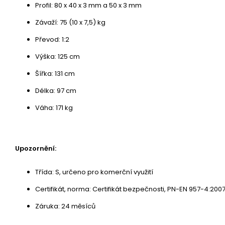
Profil: 80 x 40 x 3 mm a 50 x 3 mm
Závaží: 75 (10 x 7,5) kg
Převod: 1:2
Výška: 125 cm
Šířka: 131 cm
Délka: 97 cm
Váha: 171 kg
Upozornění:
Třída: S, určeno pro komerční využití
Certifikát, norma: Certifikát bezpečnosti, PN-EN 957-4:200
Záruka: 24 měsíců