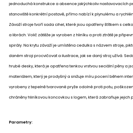
jednoduchá konstrukce a absence jakýchkoliv nastavovacích p
stanoviště konkrétní postavě, přímo nabízí k plynulému a rychlému
Závaží stroje tvoří sada cihel, které jsou opatřeny štítkem s ce
a librách. Volič zátěže je vyroben z hliníku a proti ztrátě je při
spirály. Na krytu závaží je umístěna cedulka s názvem stroje, pi
daném stroji procvičovat a ilustrace, jak se daný stroj užívá. Se
hrubé desky, která je opatřena tenkou vrstvou seciální pěny a 
materiálem, který je prodyšný a snižuje míru pocení během intenz
vyrobeny z tepelně tvarované pryže odolné proti potu, poškození
chráněny hliníkovou koncovkou s logem, která zabraňuje jejich
Parametry: