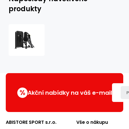
produkty
Triceps
Press
UpForm
US-
U008
%
Akční nabídky na váš e-mail
P
ABISTORE SPORT s.r.o.
Vše o nákupu