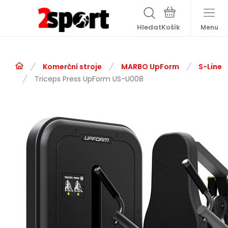
Hledat
Menu
Komerční stroje
MARBO UpForm
S-Line
Triceps Press UpForm US-U008