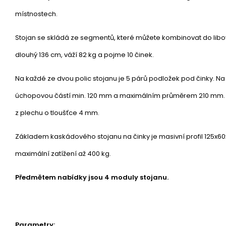
místnostech.
Stojan se skládá ze segmentů, které můžete kombinovat do libov
dlouhý 136 cm, váží 82 kg a pojme 10 činek.
Na každé ze dvou polic stojanu je 5 párů podložek pod činky. Na 
úchopovou částí min. 120 mm a maximálním průměrem 210 mm. K
z plechu o tloušťce 4 mm.
Základem kaskádového stojanu na činky je masivní profil 125x6
maximální zatížení až 400 kg.
Předmětem nabídky jsou 4 moduly stojanu.
Parametry: