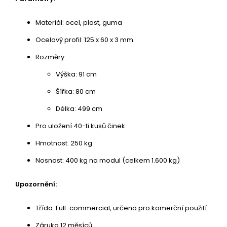
Materiál: ocel, plast, guma
Ocelový profil: 125 x 60 x 3 mm
Rozměry:
Výška: 91 cm
Šířka: 80 cm
Délka: 499 cm
Pro uložení 40-ti kusů činek
Hmotnost: 250 kg
Nosnost: 400 kg na modul (celkem 1.600 kg)
Upozornění:
Třída: Full-commercial, určeno pro komerční použití
Záruka 12 měsíců