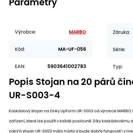
Parametry
Výrobce:
MARBO
Záruka:
Kód:
MA-UF-056
Série:
EAN:
5903641002783
Typ:
Popis
Stojan na 20 párů či
UR-S003-4
Kaskádový stojan na činky UpForm UR-S003 od výrobce MARBO Sp
zařízení, které lze použít v každé posilovně. Díky kaskádovém
zabírá stojan UR-S003 málo místa a bude dobře fungovat i v me