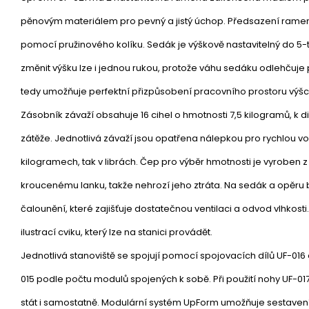
pěnovým materiálem pro pevný a jistý úchop. Předsazení ramen 
pomocí pružinového kolíku. Sedák je výškově nastavitelný do 5-t
změnit výšku lze i jednou rukou, protože váhu sedáku odlehčuje 
tedy umožňuje perfektní přizpůsobení pracovního prostoru výš
Zásobník závaží obsahuje 16 cihel o hmotnosti 7,5 kilogramů, k di
zátěže. Jednotlivá závaží jsou opatřena nálepkou pro rychlou v
kilogramech, tak v librách. Čep pro výběr hmotnosti je vyroben z 
kroucenému lanku, takže nehrozí jeho ztráta. Na sedák a opěru 
čalounění, které zajišťuje dostatečnou ventilaci a odvod vlhkosti
ilustrací cviku, který lze na stanici provádět.
Jednotlivá stanoviště se spojují pomocí spojovacích dílů UF-016
015 podle počtu modulů spojených k sobě. Při použití nohy UF-0
stát i samostatně. Modulární systém UpForm umožňuje sestavení 