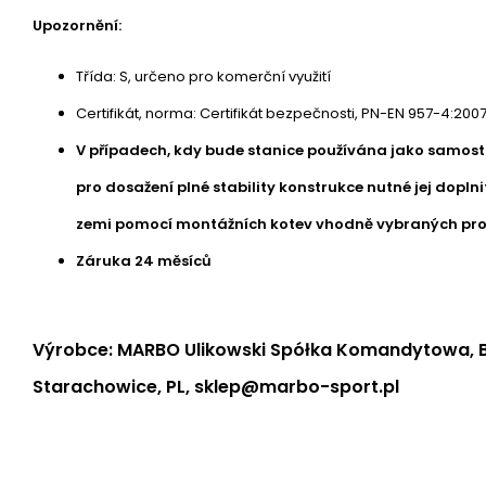
Upozornění:
Třída: S, určeno pro komerční využití
Certifikát, norma: Certifikát bezpečnosti, PN-EN 957-4:200
V případech, kdy bude stanice používána jako samostatn
pro dosažení plné stability konstrukce nutné jej doplni
zemi pomocí montážních kotev vhodně vybraných pro
Záruka 24 měsíců
Výrobce: MARBO Ulikowski Spółka Komandytowa, B
Starachowice, PL, sklep@marbo-sport.pl