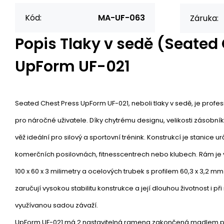
Kód:
MA-UF-063
Záruka:
Popis
Tlaky v sedě (Seated
UpForm UF-021
Seated Chest Press UpForm UF-021, neboli tlaky v sedě, je profes
pro náročné uživatele. Díky chytrému designu, velikosti zásobní
věž ideální pro silový a sportovní trénink. Konstrukcí je stanice u
komerčních posilovnách, fitnesscentrech nebo klubech. Rám je 
100 x 60 x 3 milimetry a ocelových trubek s profilem 60,3 x 3,2 mm a
zaručují vysokou stabilitu konstrukce a její dlouhou životnost i p
využívanou sadou závaží.
UpForm UF-021 má 2 nastavitelná ramena zakončená madlem p