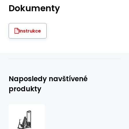
Dokumenty
Instrukce
Naposledy navštívené
produkty
Tlaky
v
sedě