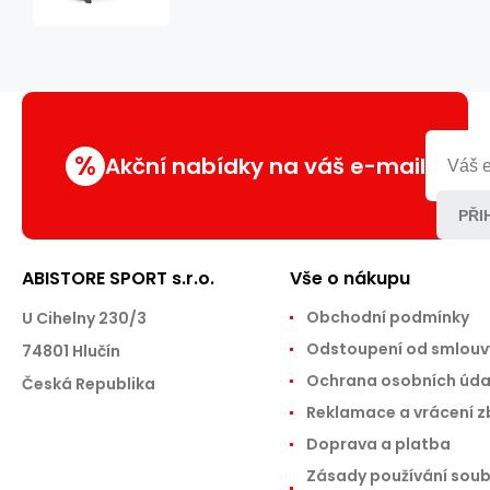
(Seated
Chest
Press)
UpForm
UF-
021
%
Akční nabídky na váš e-mail
PŘI
ABISTORE SPORT s.r.o.
Vše o nákupu
Obchodní podmínky
U Cihelny 230/3
Odstoupení od smlouv
74801 Hlučín
Ochrana osobních úda
Česká Republika
Reklamace a vrácení z
Doprava a platba
Zásady používání sou