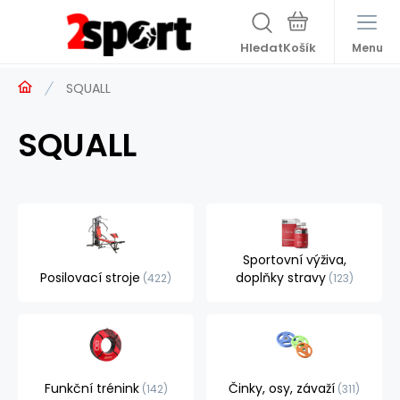
Hledat
Menu
SQUALL
SQUALL
Sportovní výživa,
Posilovací stroje
doplňky stravy
422
123
Funkční trénink
Činky, osy, závaží
142
311