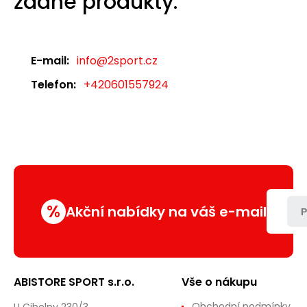
žádné produkty.
E-mail:
info@2sport.cz
Telefon:
+420601557924
%
Akční nabídky na váš e-mail
P
ABISTORE SPORT s.r.o.
Vše o nákupu
Obchodní podmínky