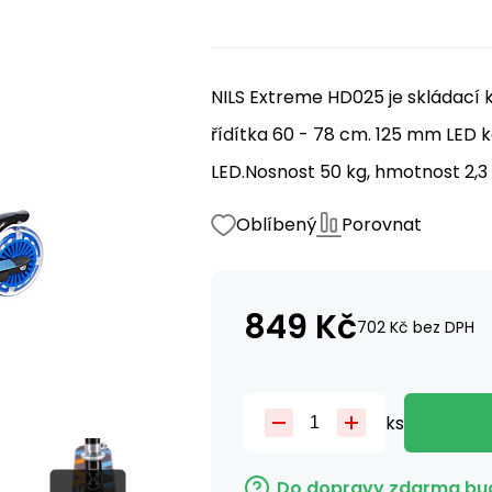
NILS Extreme HD025 je skládací k
řídítka 60 - 78 cm. 125 mm LED 
LED.Nosnost 50 kg, hmotnost 2,3 
Oblíbený
Porovnat
849
Kč
702
Kč
bez DPH
ks
Do dopravy zdarma bud