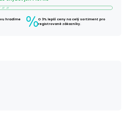
avu hradíme
O 3% lepší ceny na celý sortiment pro
registrované zákazníky.
č