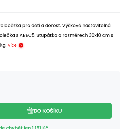
oloběžka pro děti a dorost. Výškově nastavitelná
kolečka s ABEC5. Stupátko o rozměrech 30x10 cm s
kg.
Více
DO KOŠÍKU
e chybět jen
1 151
Kč