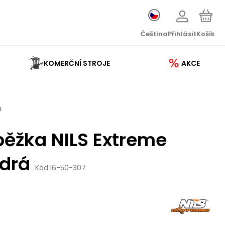
Čeština
Přihlásit
Košík
KOMERČNÍ STROJE
AKCE
á
běžka NILS Extreme
drá
Kód:
16-50-307