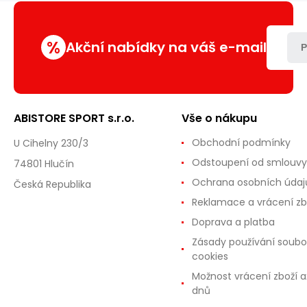
kg
%
Akční nabídky na váš e-mail
P
ABISTORE SPORT s.r.o.
Vše o nákupu
Obchodní podmínky
U Cihelny 230/3
Odstoupení od smlouvy
74801 Hlučín
Ochrana osobních údaj
Česká Republika
Reklamace a vrácení zb
Doprava a platba
Zásady používání soubo
cookies
Možnost vrácení zboží a
dnů