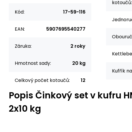
kotoučů:
Kód:
17-59-116
Jednoruč
EAN:
5907695540277
Obouručn
Záruka:
2 roky
Kettlebel
Hmotnost sady:
20 kg
Kufřík n
Celkový počet kotoučů:
12
Popis
Činkový set v kufru 
2x10 kg