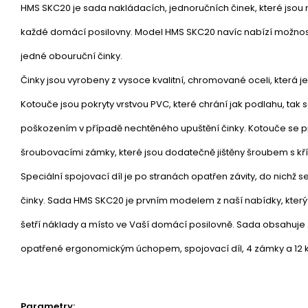
HMS SKC20 je sada nakládacích, jednoručních činek, které jsou
každé domácí posilovny. Model HMS SKC20 navíc nabízí možnos
jedné obouruční činky.
Činky jsou vyrobeny z vysoce kvalitní, chromované oceli, která je
Kotouče jsou pokryty vrstvou PVC, které chrání jak podlahu, ta
poškozením v případě nechtěného upuštění činky. Kotouče se prot
šroubovacími zámky, které jsou dodatečně jištěny šroubem s kř
Speciální spojovací díl je po stranách opatřen závity, do nichž 
činky. Sada HMS SKC20 je prvním modelem z naší nabídky, který 
šetří náklady a místo ve Vaší domácí posilovně. Sada obsahuje 
opatřené ergonomickým úchopem, spojovací díl, 4 zámky a 12 
Parametry: