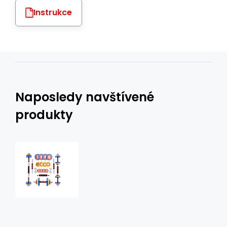
Instrukce
Naposledy navštívené
produkty
Činkový
set
v
kufru
HMS
SKC20
2x10