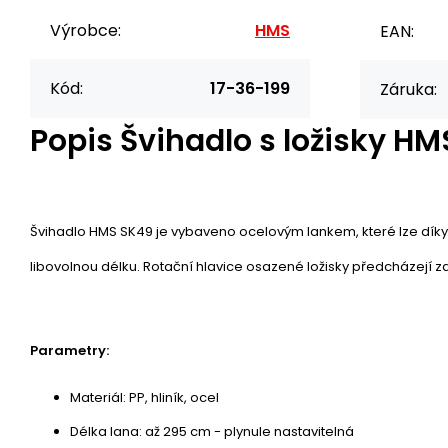
Výrobce:
HMS
EAN:
Kód:
17-36-199
Záruka:
Popis
Švihadlo s ložisky H
Švihadlo HMS SK49 je vybaveno ocelovým lankem, které lze díky
libovolnou délku. Rotační hlavice osazené ložisky předcházejí z
Parametry:
Materiál: PP, hliník, ocel
Délka lana: až 295 cm - plynule nastavitelná