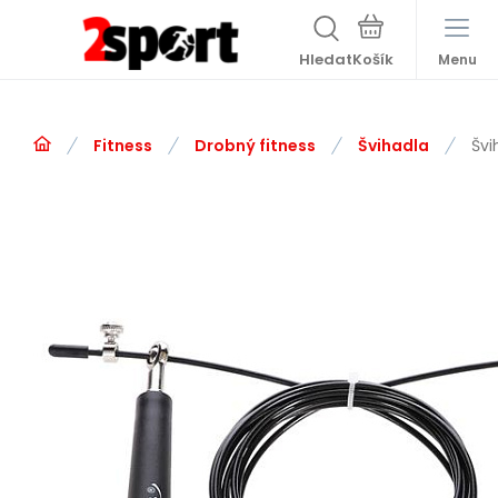
Hledat
Menu
Fitness
Drobný fitness
Švihadla
Švi