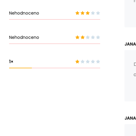
n
Nehodnoceno
Nehodnoceno
JANA
1
D
a
JANA