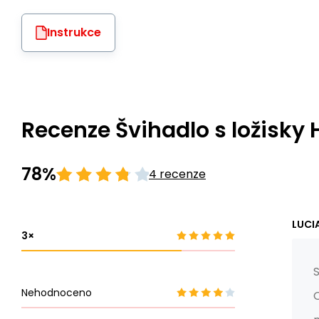
Instrukce
Recenze Švihadlo s ložisky
78%
4 recenze
LUCIA
3
Nehodnoceno