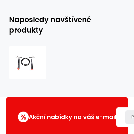
Naposledy navštívené
produkty
Švihadlo
s
ložisky
HMS
SK49
%
Akční nabídky na váš e-mail
P