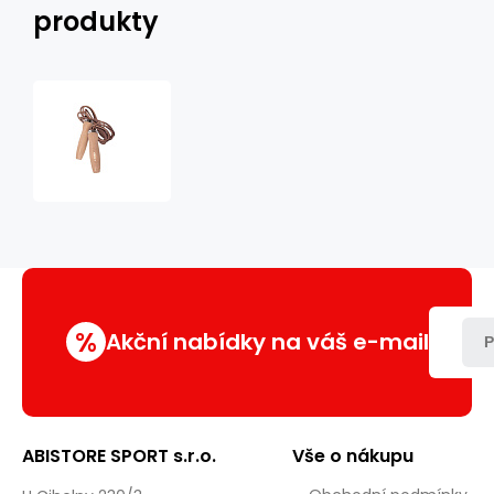
produkty
Kožené
švihadlo
HMS
SK07
%
Akční nabídky na váš e-mail
P
ABISTORE SPORT s.r.o.
Vše o nákupu