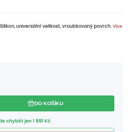
ilikon, universální velikost, vroubkovaný povrch.
Více
DO KOŠÍKU
e chybět jen
1 891
Kč