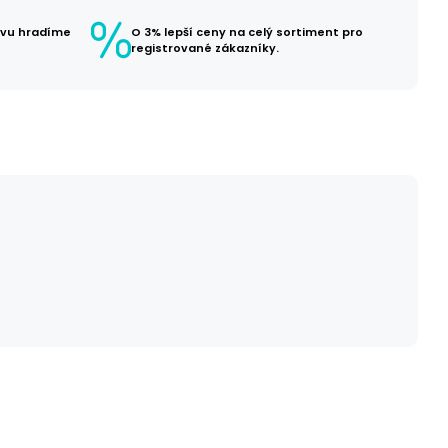
avu hradíme
O 3% lepší ceny na celý sortiment pro
registrované zákazníky.
č