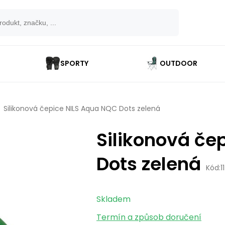
SPORTY
OUTDOOR
Silikonová čepice NILS Aqua NQC Dots zelená
Silikonová če
Dots zelená
Kód:
1
Skladem
Termín a způsob doručení