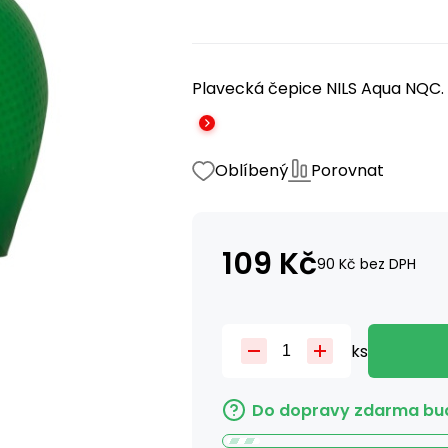
Plavecká čepice NILS Aqua NQC. S
Oblíbený
Porovnat
109
Kč
90
Kč
bez DPH
ks
Do dopravy zdarma bud