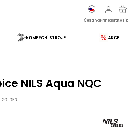
Čeština
Přihlásit
Košík
KOMERČNÍ STROJE
AKCE
pice NILS Aqua NQC
1-30-053